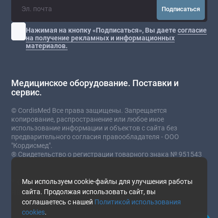
Подписаться
Нажимая на кнопку «Подписаться», Вы даете
согласие
на получение рекламных и информационных
материалов.
Медицинское оборудование. Поставки и
сервис.
© CordisMed Все права защищены. Запрещается
копирование, распространение или любое иное
использование информации и объектов с сайта без
предварительного согласия правообладателя - ООО
"Кордисмед".
® Свидетельство о регистрации товарного знака № 951543
от 03.07.2023
* Сайт носит информационный характер и не
Мы используем cookie-файлы для улучшения работы
является публичной офертой.
сайта. Продолжая использовать сайт, вы
соглашаетесь с нашей
Политикой использования
Стоимость товаров и услуг зависит от комплектации,
cookies
.
текущего курса валют и прочих факторов.