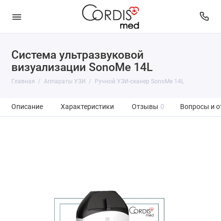
Система ультразвуковой
визуализации SonoMe 14L
Главная
Аппараты УЗИ
Ручной УЗИ-сканер SonoMe 14L
Описание
Характеристики
Отзывы
0
Вопросы и о