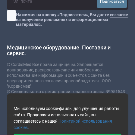
Подписаться
Нажимая на кнопку «Подписаться», Вы даете
согласие
на получение рекламных и информационных
материалов.
Медицинское оборудование. Поставки и
сервис.
© CordisMed Все права защищены. Запрещается
копирование, распространение или любое иное
использование информации и объектов с сайта без
предварительного согласия правообладателя - ООО
"Кордисмед".
® Свидетельство о регистрации товарного знака № 951543
от 03.07.2023
* Сайт носит информационный характер и не
Мы используем cookie-файлы для улучшения работы
является публичной офертой.
сайта. Продолжая использовать сайт, вы
соглашаетесь с нашей
Политикой использования
Стоимость товаров и услуг зависит от комплектации,
cookies
.
текущего курса валют и прочих факторов.
Наличие и подробные характеристики товара уточняйте у