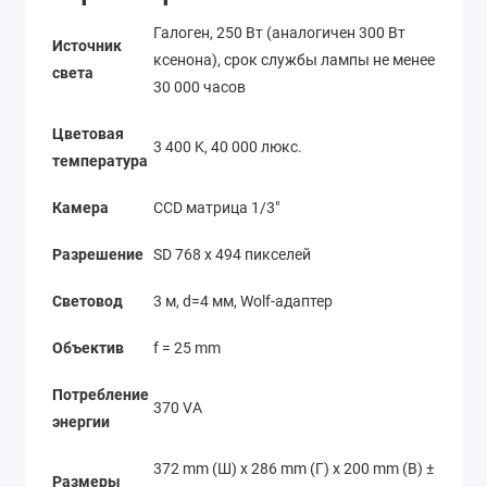
Галоген, 250 Вт (аналогичен 300 Вт
Источник
ксенона), срок службы лампы не менее
света
30 000 часов
Цветовая
3 400 K, 40 000 люкс.
температура
Камера
CCD матрица 1/3"
Разрешение
SD 768 x 494 пикселей
Световод
3 м, d=4 мм, Wolf-адаптер
Объектив
f = 25 mm
Потребление
370 VA
энергии
372 mm (Ш) x 286 mm (Г) x 200 mm (В) ±
Размеры