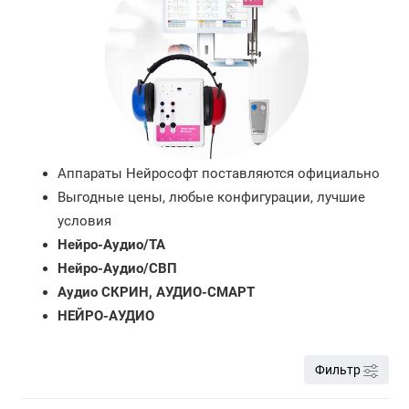
Системы регистрации отоакустической
эмиссии
Аппараты КСВП
Аудиометры для новорожденных и детей
раннего возраста
Портативные аудиометры
Аппараты Нейрософт поставляются официально
Выгодные цены, любые конфигурации, лучшие
Речевые аудиометры
условия
Нейро-Аудио/ТА
Тональные аудиометры
Нейро-Аудио/СВП
Аудио СКРИН, АУДИО-СМАРТ
Шумозащитные кабины
НЕЙРО-АУДИО
Фильтр