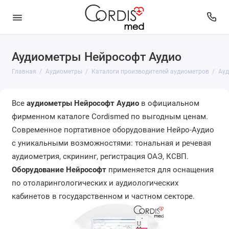
Аудиометры Нейрософт Аудио
Автоматизированные аудиометры
Главная
Аудиометры
Каталоги производителей аудиометров
Ауд
Аудиометрические наушники
Каталоги производителей аудиометров
Все
аудиометры Нейрософт Аудио
в официальном
фирменном каталоге Cordismed по выгодным ценам.
Расходные материалы и бумага для
Современное портативное оборудование Нейро-Аудио
аудиометров
с уникальными возможностями: тональная и речевая
Скрининговые аудиометры
аудиометрия, скрининг, регистрация ОАЭ, КСВП.
Оборудование Нейрософт
применяется для оснащения
Диагностические аудиометры
по отоларингологических и аудиологических
кабинетов в государственном и частном секторе.
Клинические аудиометры
Тимпанометры