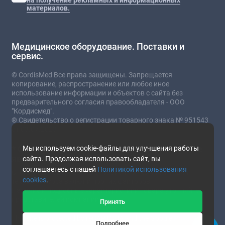
материалов.
Медицинское оборудование. Поставки и
сервис.
© CordisMed Все права защищены. Запрещается
копирование, распространение или любое иное
использование информации и объектов с сайта без
предварительного согласия правообладателя - ООО
"Кордисмед".
® Свидетельство о регистрации товарного знака № 951543
от 03.07.2023
* Сайт носит информационный характер и не
Мы используем cookie-файлы для улучшения работы
является публичной офертой.
сайта. Продолжая использовать сайт, вы
соглашаетесь с нашей
Политикой использования
Стоимость товаров и услуг зависит от комплектации,
cookies
.
текущего курса валют и прочих факторов.
Наличие и подробные характеристики товара уточняйте у
представителей компании.
Принять
This site is protected by reCAPTCHA and the Google
Privacy
Подробнее