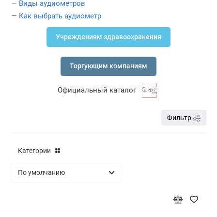
—
Виды аудиометров
Системы регистрации отоакустической
—
Как выбрать аудиометр
эмиссии
Учреждениям здравоохранения
Аппараты КСВП
Аудиометры для новорожденных и детей
Торгующим компаниям
раннего возраста
Портативные аудиометры
Официальный каталог
Речевые аудиометры
Фильтр
Тональные аудиометры
Категории
Шумозащитные кабины