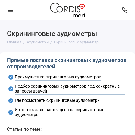
Скрининговые аудиометры
Автоматизированные аудиометры
Главная
Аудиометры
Скрининговые аудиометры
Аудиометрические наушники
Прямые поставки скрининговых аудиометров
Каталоги производителей аудиометров
от производителей
Расходные материалы и бумага для
Преимущества скрининговых аудиометров
аудиометров
Подбор скрининговых аудиометров под конкретные
Скрининговые аудиометры
запросы врачей
Где посмотреть скрининговые аудиометры
Диагностические аудиометры
Из чего складывается цена на скрининговые
аудиометры
Клинические аудиометры
Статьи по теме:
Тимпанометры