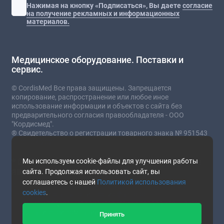
Нажимая на кнопку «Подписаться», Вы даете
согласие
на получение рекламных и информационных
материалов.
Медицинское оборудование. Поставки и
сервис.
© CordisMed Все права защищены. Запрещается
копирование, распространение или любое иное
использование информации и объектов с сайта без
предварительного согласия правообладателя - ООО
"Кордисмед".
® Свидетельство о регистрации товарного знака № 951543
от 03.07.2023
* Сайт носит информационный характер и не
Мы используем cookie-файлы для улучшения работы
является публичной офертой.
сайта. Продолжая использовать сайт, вы
соглашаетесь с нашей
Политикой использования
Стоимость товаров и услуг зависит от комплектации,
cookies
.
текущего курса валют и прочих факторов.
Наличие и подробные характеристики товара уточняйте у
представителей компании.
Принять