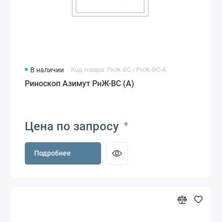
В наличии
Код товара: РнЖ-ВС / РнЖ-ВС-А
Риноскоп Азимут РнЖ-ВС (А)
Цена по запросу
*
Подробнее