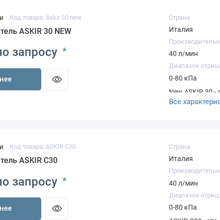
и
Код товара: Askir 30 new
Страна
Италия
тель ASKIR 30 NEW
Производительн
по запросу
*
40 л/мин
Диапазон отриц
0-80 кПа
нее
New ASKIR 30 -
Все характери
предназначенны
слизи) из поло
послеоперацион
фитинг Трубки
Антибактериал
и
Код товара: ASKIR C30
Страна
Италия
тель ASKIR C30
Производительн
по запросу
*
40 л/мин
Диапазон отриц
0-80 кПа
нее