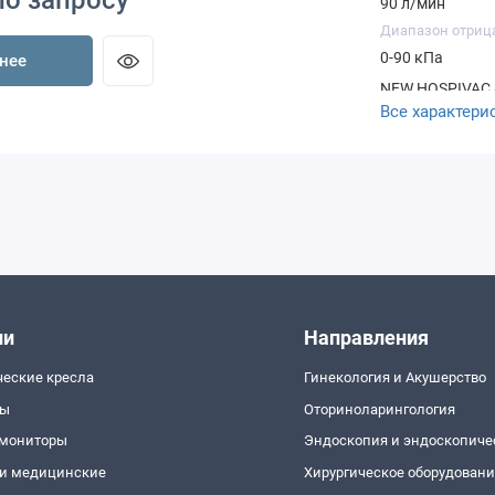
по запросу
90 л/мин
Диапазон отриц
0-90 кПа
нее
NEW HOSPIVAC 4
Все характери
предназначенны
слизи). Отличн
гинекологическ
(липосакция). 
силиконовые 6
ии
Направления
ческие кресла
Гинекология и Акушерство
пы
Оториноларингология
 мониторы
Эндоскопия и эндоскопиче
и медицинские
Хирургическое оборудован