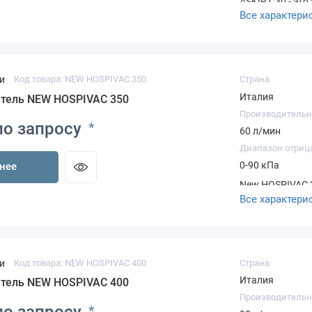
ASKIR C30 - эт
Все характери
предназначенны
слизи) из поло
послеоперацион
фитинг Трубки
влагозащитный
и
Код товара: NEW HOSPIVAC 350
Страна
Италия
тель NEW HOSPIVAC 350
Производительн
по запросу
*
60 л/мин
Диапазон отриц
0-90 кПа
нее
New HOSPIVAC 3
Все характери
предназначенны
слизи). Отличн
гинекологическ
(липосакция). 
силиконовые 8
и
Код товара: NEW HOSPIVAC 400
Страна
Италия
тель NEW HOSPIVAC 400
Производительн
*