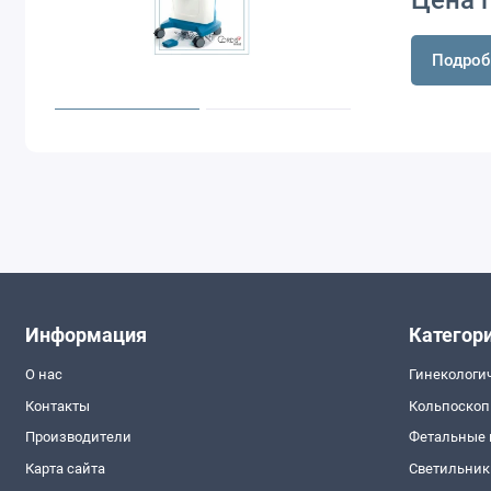
Цена 
Подроб
Информация
Категор
О нас
Гинекологи
Контакты
Кольпоско
Производители
Фетальные
Карта сайта
Светильник