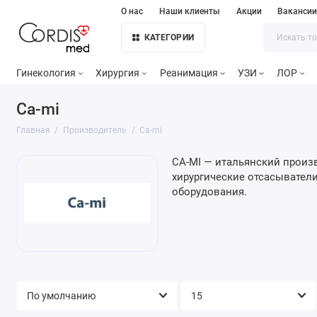
О нас
Наши клиенты
Акции
Ваканси
КАТЕГОРИИ
Гинекология
Хирургия
Реанимация
УЗИ
ЛОР
Ca-mi
Главная
Производитель
Ca-mi
CA-MI — итальянский произв
хирургические отсасыватели
оборудования.