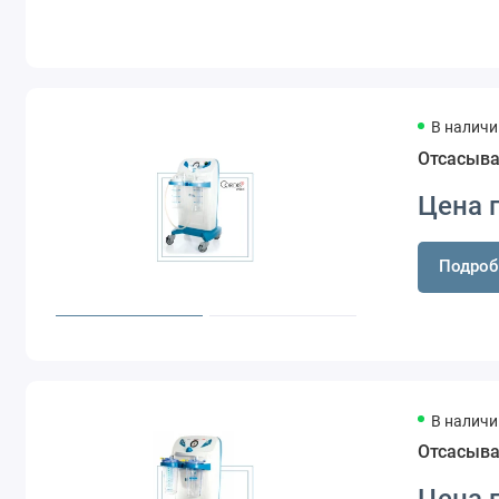
В наличи
Отсасыва
Цена 
Подроб
В наличи
Отсасыва