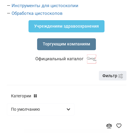
—
Инструменты для цистоскопии
Резектоскопы
—
Обработка цистоскопов
Тележки и контейнеры для эндоскопов
Учреждениям здравоохранения
Цистоскопы
Торгующим компаниям
Ректоскопы
Официальный каталог
Аноскопы
Эндоскопические источники света и
Фильтр
видеопроцессоры
Эндоскопические стойки
Категории
Эндоскопы Fujinon (Fujifilm)
Эндоскопы Olympus
Эндоскопы Pentax