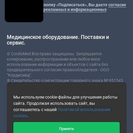
Нажимая на кнопку «Подписаться», Вы даете
согласие
на получение рекламных и информационных
материалов.
Медицинское оборудование. Поставки и
сервис.
© CordisMed Все права защищены. Запрещается
копирование, распространение или любое иное
использование информации и объектов с сайта без
предварительного согласия правообладателя - ООО
"Кордисмед".
® Свидетельство о регистрации товарного знака № 951543
от 03.07.2023
* Сайт носит информационный характер и не
Мы используем cookie-файлы для улучшения работы
является публичной офертой.
сайта. Продолжая использовать сайт, вы
соглашаетесь с нашей
Политикой использования
Стоимость товаров и услуг зависит от комплектации,
cookies
.
текущего курса валют и прочих факторов.
Наличие и подробные характеристики товара уточняйте у
представителей компании.
Принять