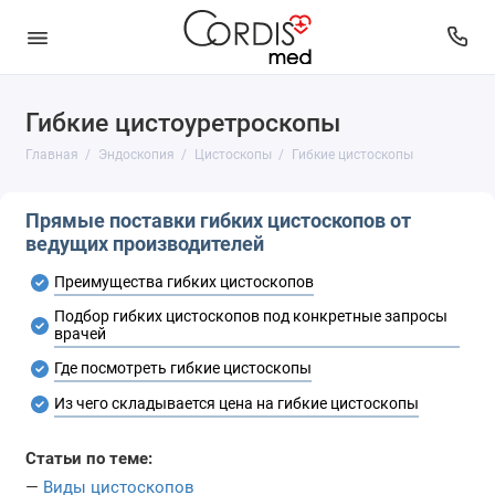
Гибкие цистоуретроскопы
Бронхоскопы
Главная
Эндоскопия
Цистоскопы
Гибкие цистоскопы
Гастроскопы
Прямые поставки гибких цистоскопов от
Гистероскопы
ведущих производителей
Дуоденоскопы
Преимущества гибких цистоскопов
Подбор гибких цистоскопов под конкретные запросы
Колоноскопы
врачей
Где посмотреть гибкие цистоскопы
Лапароскопы
Из чего складывается цена на гибкие цистоскопы
ЛОР-эндоскопы
Статьи по теме:
Нефроскопы
—
Виды цистоскопов