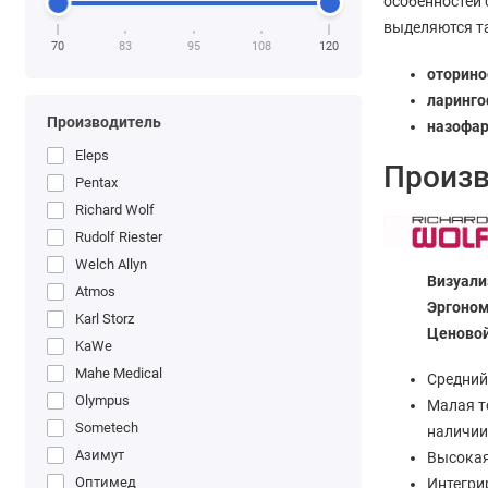
особенностей 
выделяются та
70
83
95
108
120
оторин
ларинг
Производитель
назофа
Eleps
Произв
Pentax
Richard Wolf
Rudolf Riester
Welch Allyn
Визуал
Atmos
Эргоно
Karl Storz
Ценовой
KaWe
Mahe Medical
Средний
Olympus
Малая т
Sometech
наличии
Азимут
Высокая
Оптимед
Интегри