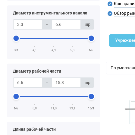
Как прави
Диаметр инструментального канала
Обзор рын
-
шр
Учрежде
3,3
4,1
4,9
5,8
6,6
Диаметр рабочей части
-
шр
6,6
8,8
11,0
13,1
15,3
Длина рабочей части