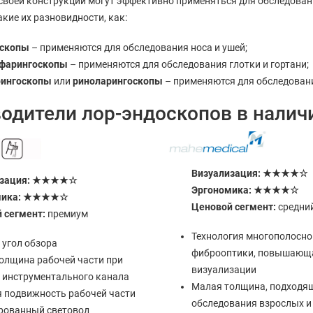
своей конструкции могут эффективно применяться для обследовани
кие их разновидности, как:
оскопы
– применяются для обследования носа и ушей;
офарингоскопы
– применяются для обследования глотки и гортани;
рингоскопы
или
риноларингоскопы
– применяются для обследования
одители лор-эндоскопов в налич
Визуализация: ★★★★☆
изация: ★★★★☆
Эргономика: ★★★★☆
мика: ★★★★☆
Ценовой сегмент:
средни
 сегмент:
премиум
Технология многополосно
 угол обзора
фиброоптики, повышающа
олщина рабочей части при
визуализации
 инструментального канала
Малая толщина, подходя
 подвижность рабочей части
обследования взрослых и
рованный световод