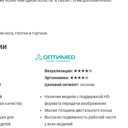
я более чем одной области. В связи с этим дополнительно
 носа, глотки и гортани.
ии
Визуализация: ★★★★☆
Эргономика: ★★★★☆
й
Ценовой сегмент:
эконом
й
Наличие модели с поддержкой HD-
я качество
формата передачи изображения
Малая толщина дистального конца
щая для
Высокая подвижность рабочей части
 детей
у всех моделей