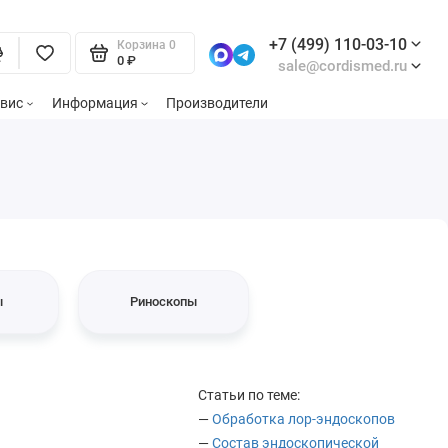
+7 (499) 110-03-10
Корзина
0
0 ₽
sale@cordismed.ru
вис
Информация
Производители
ы
Риноскопы
Статьи по теме:
—
Обработка лор-эндоскопов
—
Состав эндоскопической