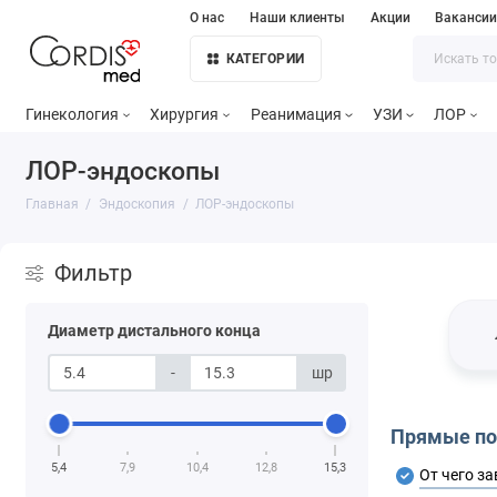
О нас
Наши клиенты
Акции
Ваканси
КАТЕГОРИИ
Гинекология
Хирургия
Реанимация
УЗИ
ЛОР
ЛОР-эндоскопы
Главная
Эндоскопия
ЛОР-эндоскопы
Фильтр
Диаметр дистального конца
-
шр
Прямые по
5,4
7,9
10,4
12,8
15,3
От чего з