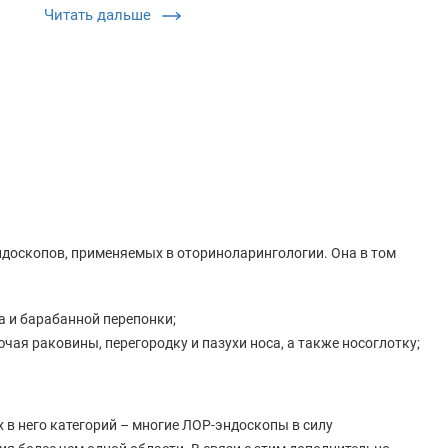
оборудованием, необходимым для
Читать дальше
обследования голосовых склад…
доскопов, применяемых в оториноларингологии. Она в том
а и барабанной перепонки;
чая раковины, перегородку и пазухи носа, а также носоглотку;
в него категорий – многие ЛОР-эндоскопы в силу