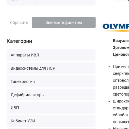
Сбросить
Выберите фильтры
Категории
Визуал
Эргоно
Ценовой
Аппараты ИВЛ
Примене
Видеосистемы для ЛОР
сверхпл
оптовол
Гинекология
разреша
светопе
Дефибрилляторы
Широкое
ИБП
стандар
обработ
Кабинет УЗИ
повышен
Наличие