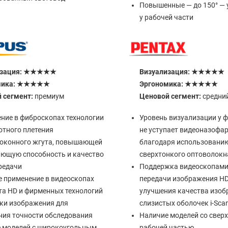
Повышенные — до 150° — 
у рабочей части
изация: ★★★★★
Визуализация: ★★★★★
мика: ★★★★★
Эргономика: ★★★★★
 сегмент:
премиум
Ценовой сегмент:
средни
ние в фиброскопах технологии
Уровень визуализации у 
отного плетения
не уступает видеоназофа
оконного жгута, повышающей
благодаря использовани
ющую способность и качество
сверхтонкого оптоволокн
редачи
Поддержка видеоскопами
 применение в видеоскопах
передачи изображения HD
та HD и фирменных технологий
улучшения качества изо
ки изображения для
слизистых оболочек i-Sca
ия точности обследования
Наличие моделей со свер
 моделей с широкоугольным
рабочей частью