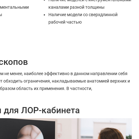
рументальными
каналами разной толщины
ы
Наличие модели со сверхдлинной
рабочей частью
скопов
ем не менее, наиболее эффективно в данном направлении себя
ет обходить ограничения, накладываемые анатомией верхних и
образом область их применения. В частности,
я для ЛОР-кабинета