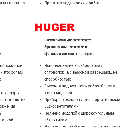
углы наклона
Простота подготовки к работе
Визуализация: ★★★★☆
Эргономика: ★★★★★
й
Ценовой сегмент:
средний
фиброскопов
Использование в фиброскопах
рингоскопам
оптоволокна с высокой разрешающей
ю
способностью
а
Высокая подвижность рабочей части
 стандарта
у всех моделей
 и технологии
Приборы комплектуются портативными
бражения
LED-осветителями
n
Наличие моделей с широкоугольным
хтонкой
объективом
Наличие моделей с инструментальными