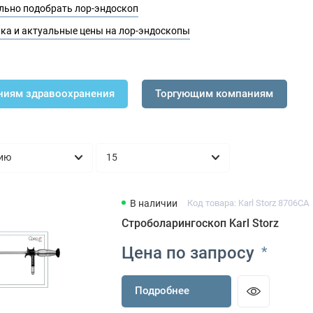
льно подобрать
лор
-эндоскоп
ка и актуальные цены на лор-эндоскопы
ниям здравоохранения
Торгующим компаниям
В наличии
Код товара: Karl Storz 8706CA
Строболарингоскоп Karl Storz
Цена по запросу
*
Подробнее