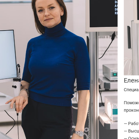
Елен
Специа
Поможе
прокон
— Работ
— Высш
— Осна