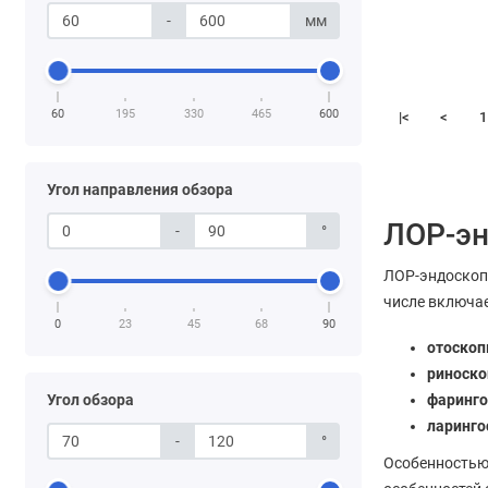
-
мм
60
195
330
465
600
|<
<
1
Угол направления обзора
ЛОР-э
-
°
ЛОР-эндоскоп
числе включае
0
23
45
68
90
отоско
риноск
Угол обзора
фаринг
ларинг
-
°
Особенностью 