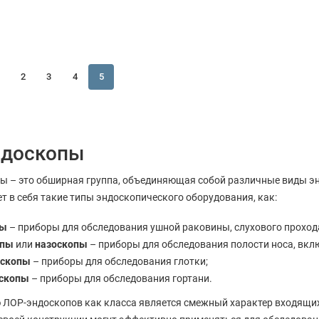
2
3
4
5
ндоскопы
ы – это обширная группа, объединяющая собой различные виды эн
т в себя такие типы эндоскопического оборудования, как:
пы
– приборы для обследования ушной раковины, слухового проход
опы
или
назоскопы
– приборы для обследования полости носа, вклю
оскопы
– приборы для обследования глотки;
оскопы
– приборы для обследования гортани.
ЛОР-эндоскопов как класса является смежный характер входящих 