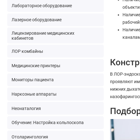
Лабораторное оборудование
объект
Наличие
Лазерное оборудование
рабочей
Наличие
Лицензирование медицинских
каналам
кабинетов
ЛОР комбайны
Констр
Медицинские принтеры
В ЛОР-эндоско
Мониторы пациента
проявляют име
нижних дыхате
Наркозные аппараты
назофарингос
Неонаталогия
Подбор
Обучение: Настройка кольпоскопа
Отоларингология