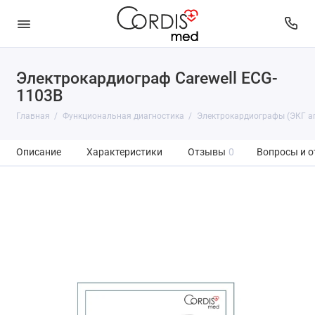
Электрокардиограф Carewell ECG-
1103B
Главная
Функциональная диагностика
Электрокардиографы (ЭКГ а
Описание
Характеристики
Отзывы
0
Вопросы и о