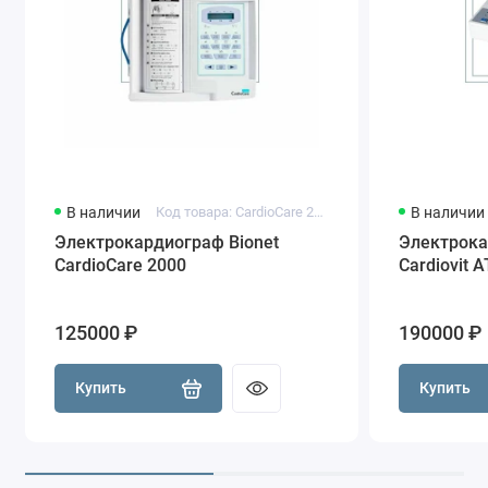
В наличии
Код товара: CardioCare 2000
В наличии
Электрокардиограф Bionet
Электрокар
CardioCare 2000
Cardiovit A
125000 ₽
190000 ₽
Купить
Купить