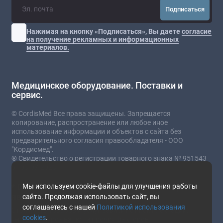
Подписаться
Нажимая на кнопку «Подписаться», Вы даете
согласие
на получение рекламных и информационных
материалов.
Медицинское оборудование. Поставки и
сервис.
© CordisMed Все права защищены. Запрещается
копирование, распространение или любое иное
использование информации и объектов с сайта без
предварительного согласия правообладателя - ООО
"Кордисмед".
® Свидетельство о регистрации товарного знака № 951543
от 03.07.2023
* Сайт носит информационный характер и не
Мы используем cookie-файлы для улучшения работы
является публичной офертой.
сайта. Продолжая использовать сайт, вы
соглашаетесь с нашей
Политикой использования
Стоимость товаров и услуг зависит от комплектации,
cookies
.
текущего курса валют и прочих факторов.