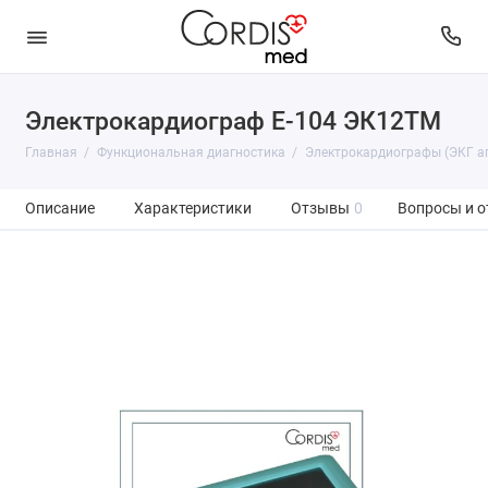
Электрокардиограф Е-104 ЭК12ТМ
Главная
Функциональная диагностика
Электрокардиографы (ЭКГ а
Описание
Характеристики
Отзывы
0
Вопросы и о