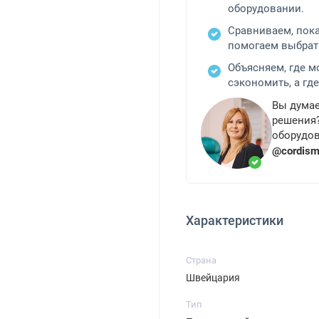
оборудовании.
Сравниваем, пок
помогаем выбрат
Объясняем, где 
сэкономить, а где
Вы думае
решения?
оборудов
@cordis
Характеристики
Страна
Швейцария
Тип