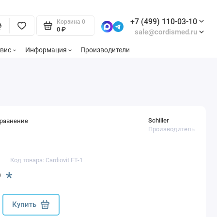
+7 (499) 110-03-10
Корзина
0
0 ₽
sale@cordismed.ru
вис
Информация
Производители
Schiller
сравнение
Производитель
Код товара: Cardiovit FT-1
₽
*
Купить