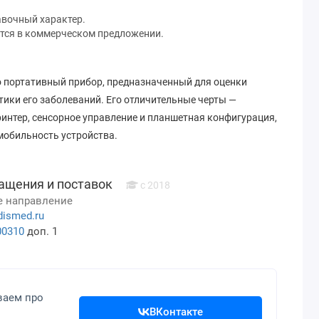
авочный характер.
тся в коммерческом предложении.
— это портативный прибор, предназначенный для оценки
тики его заболеваний. Его отличительные черты —
интер, сенсорное управление и планшетная конфигурация,
обильность устройства.
ащения и поставок
с 2018
 направление
dismed.ru
00310
доп. 1
ваем про
ВКонтакте