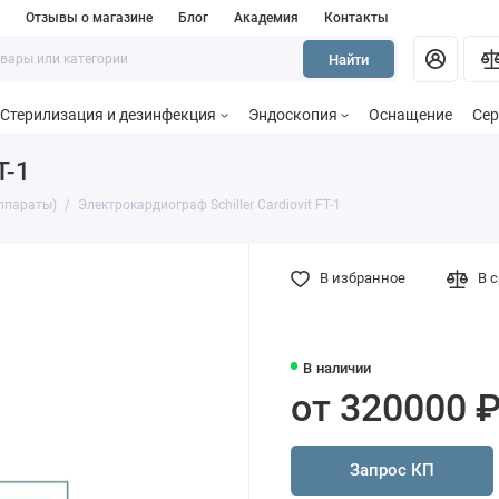
и
Отзывы о магазине
Блог
Академия
Контакты
Найти
Стерилизация и дезинфекция
Эндоскопия
Оснащение
Сер
T-1
ппараты)
Электрокардиограф Schiller Cardiovit FT-1
В избранное
В 
В наличии
от 320000 
Запрос КП