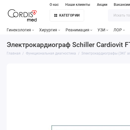
О нас
Наши клиенты
Акции
Ваканси
КАТЕГОРИИ
Гинекология
Хирургия
Реанимация
УЗИ
ЛОР
Электрокардиограф Schiller Cardiovit F
Главная
Функциональная диагностика
Электрокардиографы (ЭКГ а