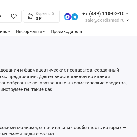
+7 (499) 110-03-10
Корзина
0
0 ₽
sale@cordismed.ru
вис
Информация
Производители
удования и фармацевтических препаратов, созданный
ьных предприятий. Деятельность данной компании
разнообразные лекарственные и косметические средства,
инструменты, такие как:
ческими мойками, отличительных особенность которых —
 из смеси воды с солью.