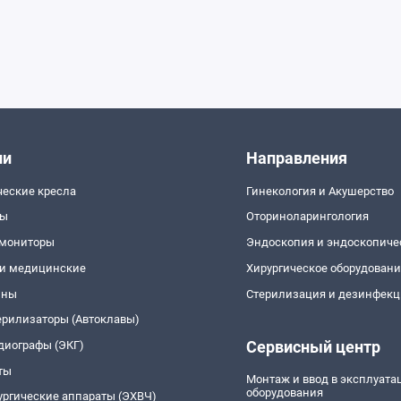
ии
Направления
ческие кресла
Гинекология и Акушерство
пы
Оториноларингология
 мониторы
Эндоскопия и эндоскопиче
и медицинские
Хирургическое оборудован
йны
Стерилизация и дезинфекц
ерилизаторы (Автоклавы)
Сервисный центр
диографы (ЭКГ)
ты
Монтаж и ввод в эксплуат
оборудования
ургические аппараты (ЭХВЧ)