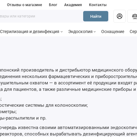
и
Отзывы о магазине
Блог
Академия
Контакты
Найти
Стерилизация и дезинфекция
Эндоскопия
Оснащение
Сер
 японский производитель и дистрибьютор медицинского обор
объединения нескольких фармацевтических и приборостроител
внушительным охватом — в ассортимент её продукции входят 
а для пациентов, а также различные медицинские приборы и 
;
остические системы для колоноскопии;
ометры;
ы-распылители и пр.
ю очередь известна своими автоматизированными эндоскопи
реакторов, способных вырабатывать дезинфицирующий агент