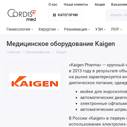
О нас
Наши клиенты
Акции
Ваканси
КАТЕГОРИИ
Гинекология
Хирургия
Реанимация
УЗИ
ЛОР
Медицинское оборудование Kaigen
Главная
Производитель
Kaigen
«Kaigen Pharma» — крупный
в 2013 году в результате 
на рынке характеризуется 
диетическое питание, одежд
мойки для эндоскопов
автоматические диагн
электронные офтальм
автоматические шприц
В России «Kaigen» в перву
использовании электролиз-