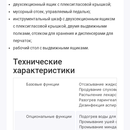
двухсекционный ящик с плексигласовой крышкой;
мусорный отсек, управляемый педалью;
инструментальный шкаф с двухсекционным ящиком
с плексигласовой крышкой, двумя выдвижными
полками, отсеком для хранения и диспенсерами для
перчаток;
рабочий стол с выдвижными ящиками.
Технические
характеристики
Базовые функции
Отсасывание жидкостей с
Продувание слуховых труб
Распыление лекарств
Разогрев ларингеальных з
Дезинфекция аспирационн
Опциональные функции
Подогрев воды для ирриг
Промывание ушей с помо
Промывание миндалин