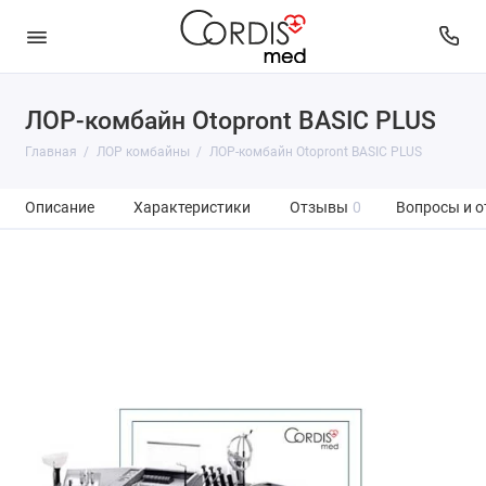
ЛОР-комбайн Otopront BASIC PLUS
Главная
ЛОР комбайны
ЛОР-комбайн Otopront BASIC PLUS
Описание
Характеристики
Отзывы
0
Вопросы и о