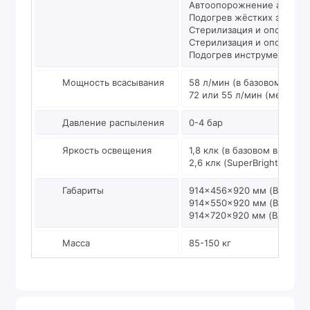
Автоопорожнение аспира
Подогрев жёстких эндоск
Стерилизация и ополаски
Стерилизация и ополаскив
Подогрев инструментов
Мощность всасывания
58 л/мин (в базовом вариа
72 или 55 л/мин (мембра
Давление распыления
0-4 бар
Яркость освещения
1,8 клк (в базовом вариант
2,6 клк (SuperBright LED)
Габариты
914×456×920 мм (BASIC P
914×550×920 мм (BASIC P
914×720×920 мм (BASIC PL
Масса
85-150 кг