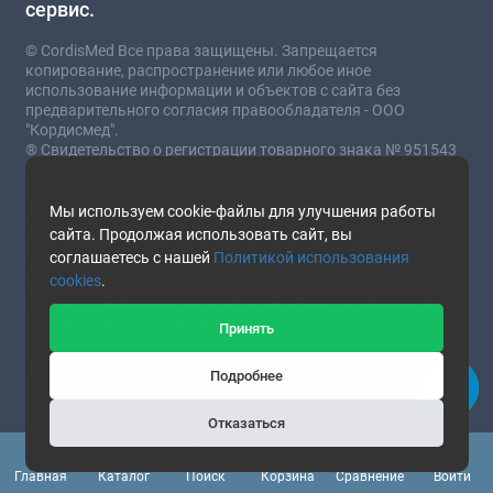
сервис.
© CordisMed Все права защищены. Запрещается
копирование, распространение или любое иное
использование информации и объектов с сайта без
предварительного согласия правообладателя - ООО
"Кордисмед".
® Свидетельство о регистрации товарного знака № 951543
от 03.07.2023
* Сайт носит информационный характер и не
Мы используем cookie-файлы для улучшения работы
является публичной офертой.
сайта. Продолжая использовать сайт, вы
соглашаетесь с нашей
Политикой использования
Стоимость товаров и услуг зависит от комплектации,
cookies
.
текущего курса валют и прочих факторов.
Наличие и подробные характеристики товара уточняйте у
представителей компании.
Принять
This site is protected by reCAPTCHA and the Google
Privacy
Подробнее
Policy
and
Terms of Service
apply.
Отказаться
0
Главная
Каталог
Поиск
Корзина
Сравнение
Войти