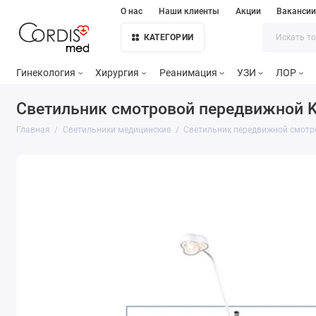
О нас
Наши клиенты
Акции
Ваканси
КАТЕГОРИИ
Гинекология
Хирургия
Реанимация
УЗИ
ЛОР
Светильник смотровой передвижной Ka
Главная
Светильники медицинские
Светильник передвижной смотро