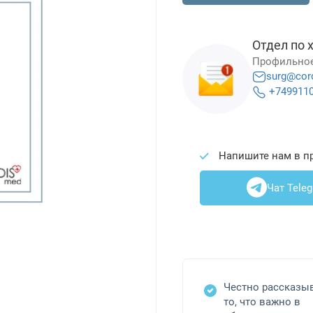
Отдел по 
Профильное
surg@cor
+749911
Напишите нам в п
Чат Tele
Честно рассказы
то, что важно в