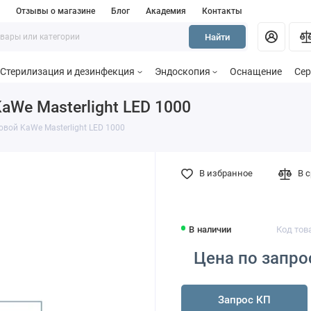
и
Отзывы о магазине
Блог
Академия
Контакты
Найти
Стерилизация и дезинфекция
Эндоскопия
Оснащение
Сер
We Masterlight LED 1000
вой KaWe Masterlight LED 1000
В избранное
В 
В наличии
Код това
Цена по запро
Запрос КП