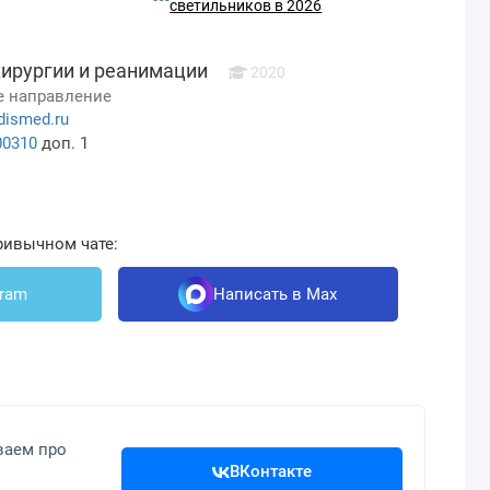
светильников в 2026
хирургии и реанимации
2020
 направление
dismed.ru
00310
доп. 1
ривычном чате:
gram
Написать в Max
ваем про
ВКонтакте