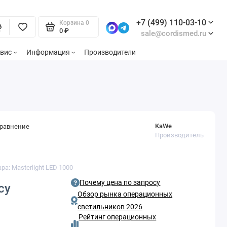
+7 (499) 110-03-10
Корзина
0
0 ₽
sale@cordismed.ru
вис
Информация
Производители
KaWe
сравнение
Производитель
ра: Masterlight LED 1000
Почему цена по запросу
су
Обзор рынка операционных
светильников 2026
Рейтинг операционных