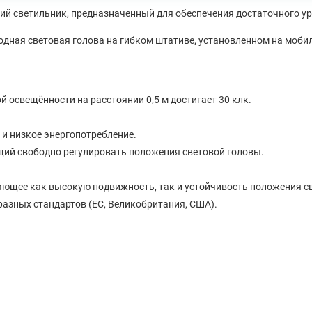
ий светильник, предназначенный для обеспечения достаточного у
одная световая голова на гибком штативе, установленном на моби
освещённости на расстоянии 0,5 м достигает 30 клк.
 и низкое энергопотребление.
щий свободно регулировать положения световой головы.
ающее как высокую подвижность, так и устойчивость положения св
разных стандартов (ЕС, Великобритания, США).