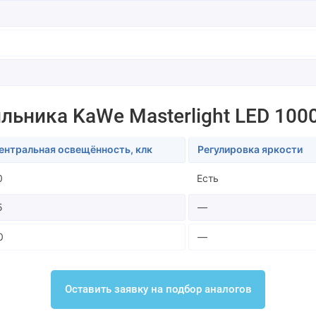
льника KaWe Masterlight LED 100
ентральная освещённость, клк
Регулировка яркости
0
Есть
5
—
0
—
Оставить заявку на подбор аналогов