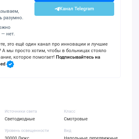
Канал Telegram
азываем,
ь разумно.
можно
 — нет.
те, это ещё один канал про инновации и лучшие
 А мы просто хотим, чтобы в больницах стояло
ание, которое помогает!
Подписывайтесь на
med
Источники света
Класс
Светодиодные
Смотровые
Уровень освещенности
Вид
30000 Люкс
Напольные, передвижные