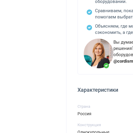
оборудовании.
Сравниваем, пок
помогаем выбрат
Объясняем, где 
сэкономить, а где
Вы думае
решения?
оборудов
@cordis
Характеристики
Страна
Россия
Конструкция
Однокупольные