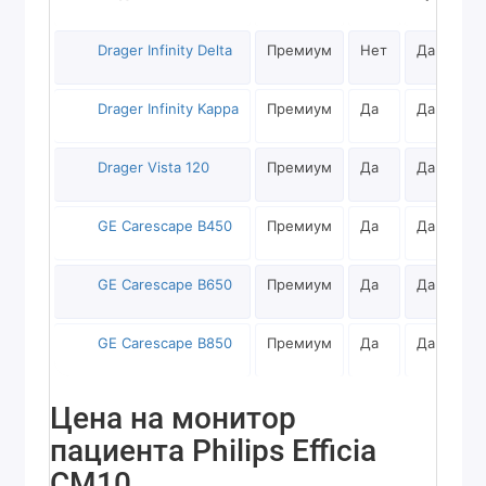
Drager Infinity Delta
Премиум
Нет
Да
Drager Infinity Kappa
Премиум
Да
Да
Drager Vista 120
Премиум
Да
Да
GE Carescape B450
Премиум
Да
Да
GE Carescape B650
Премиум
Да
Да
GE Carescape B850
Премиум
Да
Да
Цена на монитор
пациента Philips Efficia
CM10