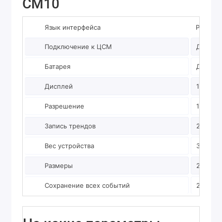
CM10
Язык интерфейса
Русский
Подключение к ЦСМ
Да
Батарея
До 1 ча
Дисплей
10 дюй
Разрешение
1280 x 
Запись трендов
240 час
Вес устройства
3,3 кг
Размеры
22 х 27 
Сохранение всех событий
24 часа