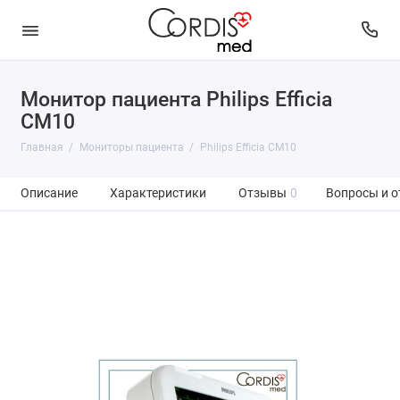
Монитор пациента Philips Efficia
CM10
Главная
Мониторы пациента
Philips Efficia CM10
Описание
Характеристики
Отзывы
0
Вопросы и о