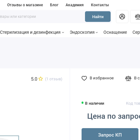
и
Отзывы о магазине
Блог
Академия
Контакты
Найти
Стерилизация и дезинфекция
Эндоскопия
Оснащение
Сер
В избранное
В 
5.0
(1 отзыв)
В наличии
Код тов
Цена по запро
Запрос КП