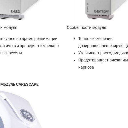
и модуля:
Особенности модуля:
ьзуется во время реанимации
Точное измерение
матически проверяет импеданс
дозировки анестезирующ
вые пресеты
Уменьшает расход медик
Предотвращает внезапны
наркоза
Модуль CARESCAPE