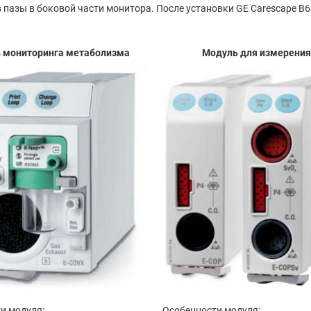
пазы в боковой части монитора. После установки GE Carescape B65
 мониторинга метаболизма
Модуль для измерения
и модуля:
Особенности модуля: