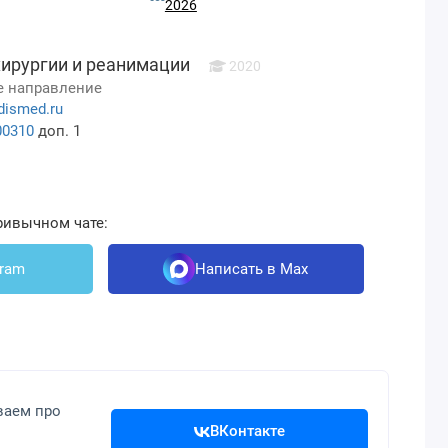
2026
хирургии и реанимации
2020
 направление
dismed.ru
00310
доп. 1
ривычном чате:
gram
Написать в Max
ваем про
ВКонтакте