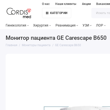
О нас
Наши клиенты
Акции
Ваканси
КАТЕГОРИИ
Гинекология
Хирургия
Реанимация
УЗИ
ЛОР
Монитор пациента GE Carescape B650
Главная
Мониторы пациента
GE Carescape B650