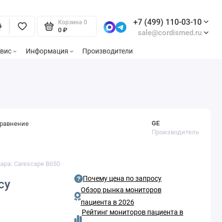
+7 (499) 110-03-10
Корзина
0
0 ₽
sale@cordismed.ru
вис
Информация
Производители
GE
сравнение
Производитель
ара: Carescape B650
Почему цена по запросу
су
Обзор рынка мониторов
пациента в 2026
Рейтинг мониторов пациента в