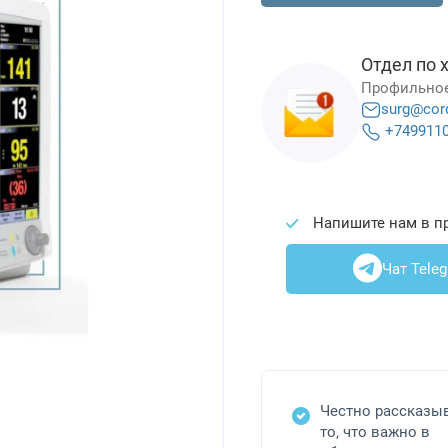
Отдел по 
Профильное
surg@cor
+749911
Напишите нам в п
Чат Tele
Честно рассказы
то, что важно в