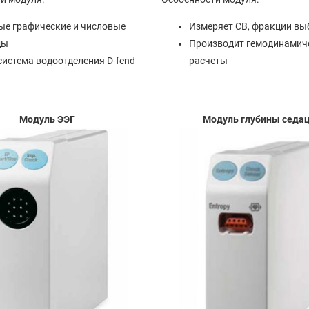
ые графические и числовые
Измеряет СВ, фракции вы
ды
Производит гемодинамич
система водоотделения D-fend
расчеты
Модуль ЭЭГ
Модуль глубины седа