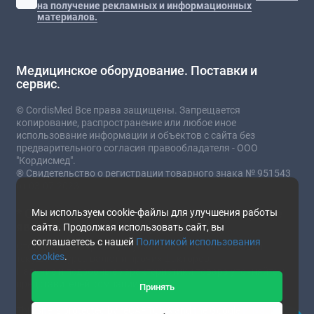
на получение рекламных и информационных
материалов.
Медицинское оборудование. Поставки и
сервис.
© CordisMed Все права защищены. Запрещается
копирование, распространение или любое иное
использование информации и объектов с сайта без
предварительного согласия правообладателя - ООО
"Кордисмед".
® Свидетельство о регистрации товарного знака № 951543
от 03.07.2023
* Сайт носит информационный характер и не
Мы используем cookie-файлы для улучшения работы
является публичной офертой.
сайта. Продолжая использовать сайт, вы
соглашаетесь с нашей
Политикой использования
Стоимость товаров и услуг зависит от комплектации,
cookies
.
текущего курса валют и прочих факторов.
Наличие и подробные характеристики товара уточняйте у
представителей компании.
Принять
This site is protected by reCAPTCHA and the Google
Privacy