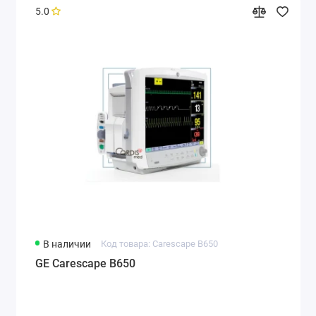
5.0
В наличии
Код товара: Carescape B650
GE Carescape B650