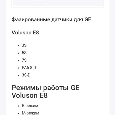
Фазированные датчики для GE
Voluson E8
3S
5S
7S
PA6-8-D
3S-D
Режимы работы GE
Voluson E8
В-режим
М-режим