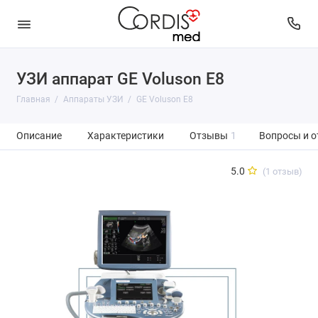
УЗИ аппарат GE Voluson E8
Главная
Аппараты УЗИ
GE Voluson E8
Описание
Характеристики
Отзывы
1
Вопросы и о
5.0
(1 отзыв)