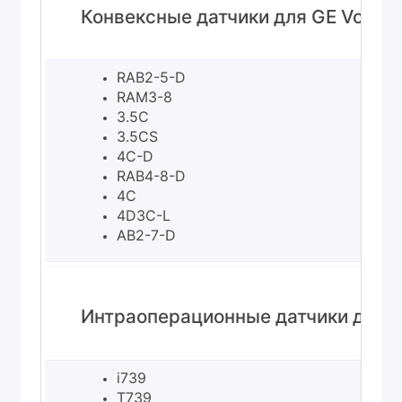
Конвексные датчики для GE Voluso
RAB2-5-D
RAM3-8
3.5C
3.5CS
4C-D
RAB4-8-D
4C
4D3C-L
AB2-7-D
Интраоперационные датчики для G
i739
T739