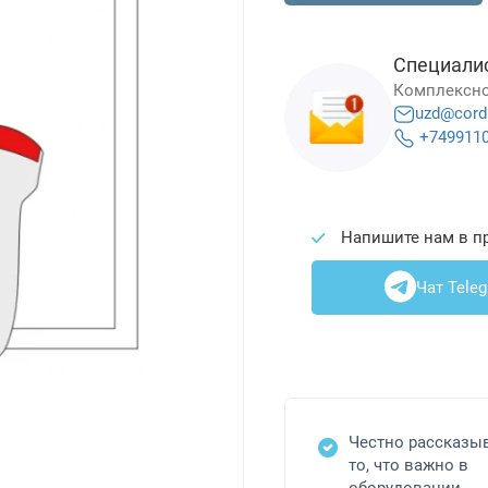
Специали
Комплексно
uzd@cord
+749911
Напишите нам в п
Чат Tele
Честно рассказы
то, что важно в