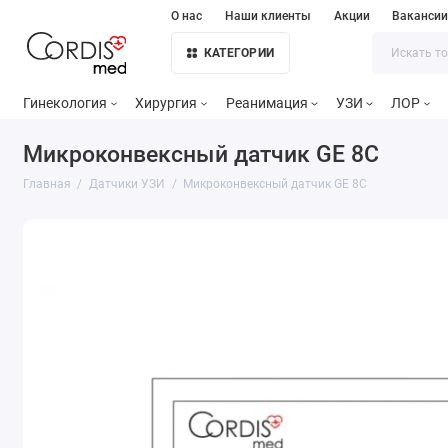
О нас
Наши клиенты
Акции
Ваканси
КАТЕГОРИИ
Гинекология
Хирургия
Реанимация
УЗИ
ЛОР
Микроконвексный датчик GE 8C
Главная
Датчики УЗИ
Микроконвексный датчик GE 8C