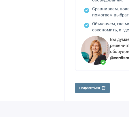
оборудовании.
Сравниваем, пок
помогаем выбрат
Объясняем, где 
сэкономить, а где
Вы думае
решения?
оборудов
@cordis
Поделиться