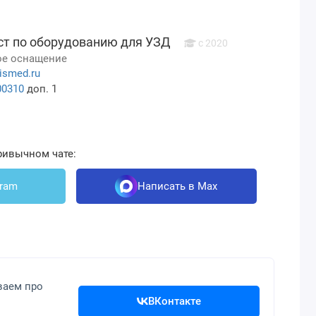
ст по оборудованию для УЗД
с 2020
е оснащение
ismed.ru
00310
доп. 1
ривычном чате:
gram
Написать в Max
ваем про
ВКонтакте