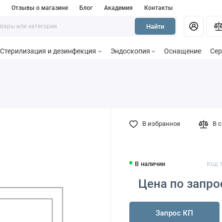
и
Отзывы о магазине
Блог
Академия
Контакты
Найти
Стерилизация и дезинфекция
Эндоскопия
Оснащение
Сер
В избранное
В 
В наличии
Код 
Цена по запро
Запрос КП