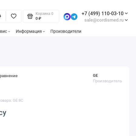
+7 (499) 110-03-10
Корзина
0
0 ₽
sale@cordismed.ru
вис
Информация
Производители
GE
сравнение
Производитель
товара: GE 8C
су