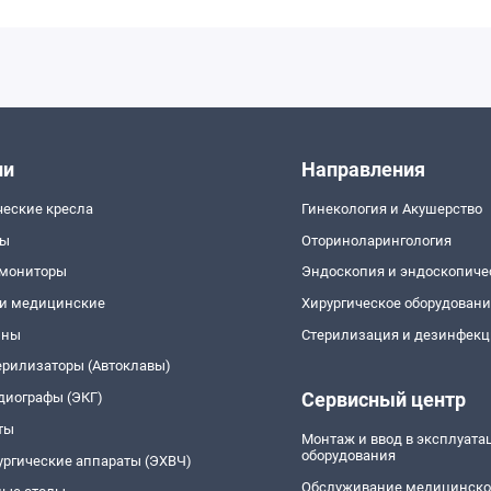
ии
Направления
ческие кресла
Гинекология и Акушерство
пы
Оториноларингология
 мониторы
Эндоскопия и эндоскопиче
и медицинские
Хирургическое оборудован
йны
Стерилизация и дезинфекц
ерилизаторы (Автоклавы)
Сервисный центр
диографы (ЭКГ)
ты
Монтаж и ввод в эксплуат
оборудования
ургические аппараты (ЭХВЧ)
Обслуживание медицинско