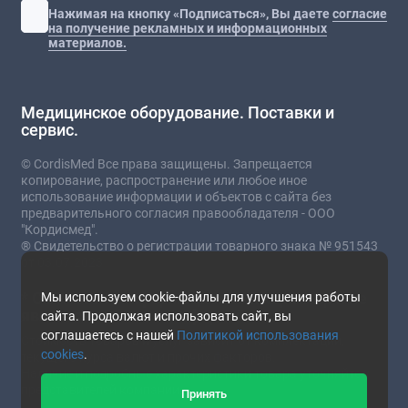
Нажимая на кнопку «Подписаться», Вы даете
согласие
на получение рекламных и информационных
материалов.
Медицинское оборудование. Поставки и
сервис.
© CordisMed Все права защищены. Запрещается
копирование, распространение или любое иное
использование информации и объектов с сайта без
предварительного согласия правообладателя - ООО
"Кордисмед".
® Свидетельство о регистрации товарного знака № 951543
от 03.07.2023
* Сайт носит информационный характер и не
Мы используем cookie-файлы для улучшения работы
является публичной офертой.
сайта. Продолжая использовать сайт, вы
соглашаетесь с нашей
Политикой использования
Стоимость товаров и услуг зависит от комплектации,
cookies
.
текущего курса валют и прочих факторов.
Наличие и подробные характеристики товара уточняйте у
представителей компании.
Принять