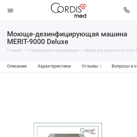
Моюще-дезинфицирующая машина
MERIT-9000 Deluxe
Главная
Стерилизация и дезинфекция
Мойка для эндоскопов Visco 
Описание
Характеристики
Отзывы
0
Вопросы и о