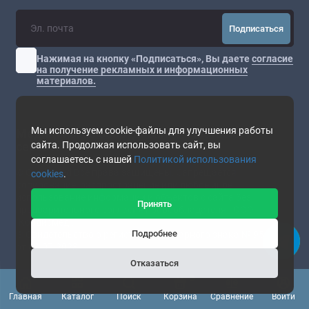
Подписаться
Нажимая на кнопку «Подписаться», Вы даете
согласие
на получение рекламных и информационных
материалов.
Мы используем cookie-файлы для улучшения работы
Медицинское оборудование. Поставки и
сервис.
сайта. Продолжая использовать сайт, вы
соглашаетесь с нашей
Политикой использования
© CordisMed Все права защищены. Запрещается
cookies
.
копирование, распространение или любое иное
использование информации и объектов с сайта без
Принять
предварительного согласия правообладателя - ООО
"Кордисмед".
Подробнее
® Свидетельство о регистрации товарного знака № 951543
от 03.07.2023
Отказаться
* Сайт носит информационный характер и не
0
является публичной офертой.
Главная
Каталог
Поиск
Корзина
Сравнение
Войти
Стоимость товаров и услуг зависит от комплектации,