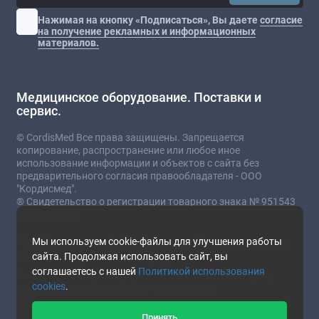
Нажимая на кнопку «Подписаться», Вы даете
согласие
на получение рекламных и информационных
материалов.
Медицинское оборудование. Поставки и
сервис.
© CordisMed Все права защищены. Запрещается
копирование, распространение или любое иное
использование информации и объектов с сайта без
предварительного согласия правообладателя - ООО
"Кордисмед".
® Свидетельство о регистрации товарного знака № 951543
от 03.07.2023
* Сайт носит информационный характер и не
Мы используем cookie-файлы для улучшения работы
является публичной офертой.
сайта. Продолжая использовать сайт, вы
соглашаетесь с нашей
Политикой использования
Стоимость товаров и услуг зависит от комплектации,
cookies
.
текущего курса валют и прочих факторов.
Наличие и подробные характеристики товара уточняйте у
представителей компании.
Принять