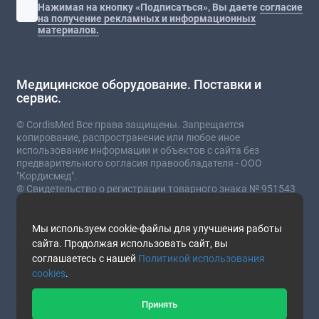
Нажимая на кнопку «Подписаться», Вы даете
согласие
на получение рекламных и информационных
материалов.
Медицинское оборудование. Поставки и
сервис.
© CordisMed Все права защищены. Запрещается
копирование, распространение или любое иное
использование информации и объектов с сайта без
предварительного согласия правообладателя - ООО
"Кордисмед".
® Свидетельство о регистрации товарного знака № 951543
от 03.07.2023
* Сайт носит информационный характер и не
Мы используем cookie-файлы для улучшения работы
является публичной офертой.
сайта. Продолжая использовать сайт, вы
соглашаетесь с нашей
Политикой использования
Стоимость товаров и услуг зависит от комплектации,
cookies
.
текущего курса валют и прочих факторов.
Наличие и подробные характеристики товара уточняйте у
представителей компании.
Принять