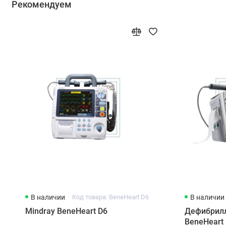
Рекомендуем
В наличии
Код товара: BeneHeart D6
В наличии
Mindray BeneHeart D6
Дефибрилл
BeneHeart