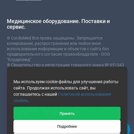
Медицинское оборудование. Поставки и
сервис.
© CordisMed Все права защищены. Запрещается
копирование, распространение или любое иное
использование информации и объектов с сайта без
предварительного согласия правообладателя - ООО
"Кордисмед".
® Свидетельство о регистрации товарного знака № 951543
от 03.07.2023
* Сайт носит информационный характер и не
Мы используем cookie-файлы для улучшения работы
является публичной офертой.
сайта. Продолжая использовать сайт, вы
соглашаетесь с нашей
Политикой использования
Стоимость товаров и услуг зависит от комплектации,
cookies
.
текущего курса валют и прочих факторов.
Наличие и подробные характеристики товара уточняйте у
представителей компании.
Принять
This site is protected by reCAPTCHA and the Google
Privacy
Подробнее
Policy
and
Terms of Service
apply.