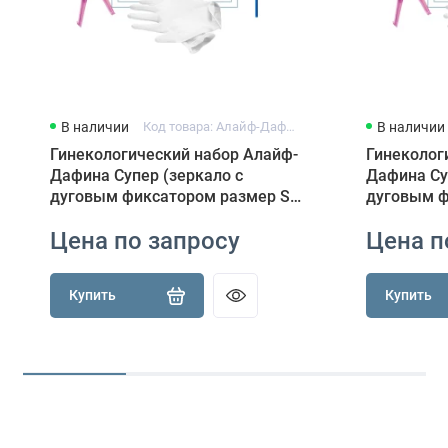
В наличии
Код товара: Алайф-Дафина Супер Тип 4
В наличии
Гинекологический набор Алайф-
Гинеколог
Дафина Супер (зеркало с
Дафина Су
дуговым фиксатором размер S,
дуговым ф
цитощетка, салфетка, перчатки)
цитощетка
Цена по запросу
Цена п
Купить
Купить