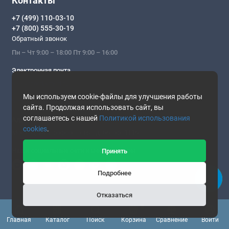
Контакты
+7 (499) 110-03-10
+7 (800) 555-30-19
Обратный звонок
Пн – Чт 9:00 – 18:00 Пт 9:00 – 16:00
Электронная почта
sale@cordismed.ru
Мы используем cookie-файлы для улучшения работы
remont@cordismed.ru
сайта. Продолжая использовать сайт, вы
соглашаетесь с нашей
Политикой использования
Адрес магазина
cookies
.
Москва, ул. Профсоюзная, д. 56, оф. 1116
Наши социальные сети и мессенджеры
Принять
Подробнее
Отказаться
Подписка на Cordismed
0
Главная
Каталог
Поиск
Корзина
Сравнение
Войти
Новости медицины и специальные предложения по