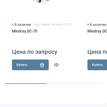
В наличии
Код товара: Mindray DC-70
В наличии
Mindray DC-70
Mindray DC
Цена по запросу
Цена п
Купить
Купить