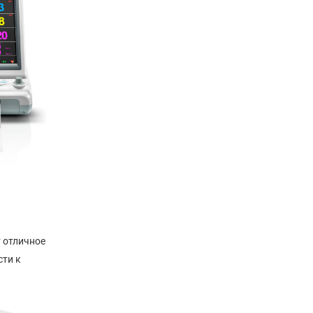
 отличное
сти к