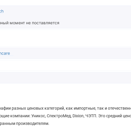
ch
нный момент не поставляется
lthcare
фии разных ценовых категорий, как импортные, так и отечествен
ие компании: Уникос, СпектроМед, Dixion, ЧЭТП. Это средний цен
странным производителям.