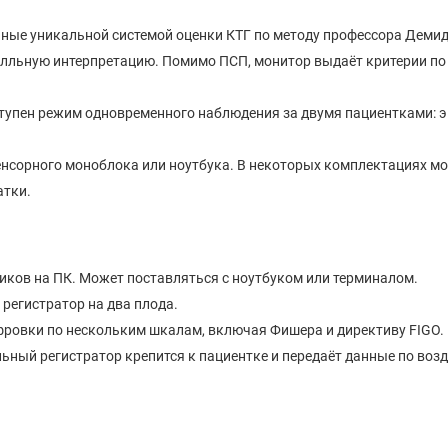
ённые уникальной системой оценки КТГ по методу профессора Демид
алльную интерпретацию. Помимо ПСП, монитор выдаёт критерии по
оступен режим одновременного наблюдения за двумя пациентками: э
сенсорного моноблока или ноутбука. В некоторых комплектациях м
атки.
иков на ПК. Может поставляться с ноутбуком или терминалом.
регистратор на два плода.
ровки по нескольким шкалам, включая Фишера и директиву FIGO.
ный регистратор крепится к пациентке и передаёт данные по возд