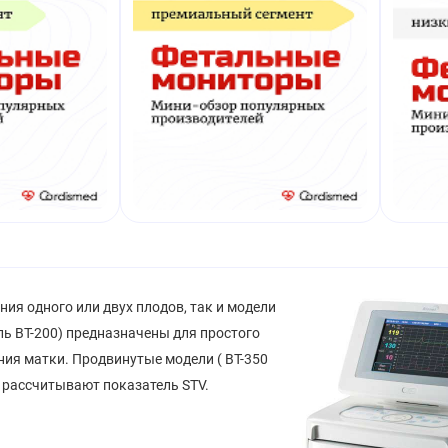
яния одного
или двух плодов, так и модели
ль BT-200) предназначены для простого
ия матки. Продвинутые модели ( BT-350
 рассчитывают показатель STV.