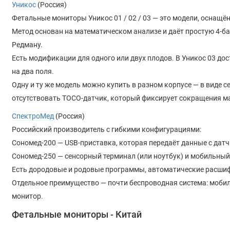
Уникос
(Россия)
Фетальные мониторы Уникос 01 / 02 / 03 — это модели, оснащ
Метод основан на математическом анализе и даёт простую 4-б
Редману.
Есть модификации для одного или двух плодов. В Уникос 03 д
на два поля.
Одну и ту же модель можно купить в разном корпусе — в виде 
отсутствовать ТОСО-датчик, который фиксирует сокращения м
СпектроМед
(Россия)
Российский производитель с гибкими конфигурациями:
Сономед-200 — USB-приставка, которая передаёт данные с датч
Сономед-250 — сенсорный терминал (или ноутбук) и мобильный 
Есть дородовые и родовые программы, автоматические расшиф
Отдельное преимущество — почти беспроводная система: мобиль
монитор.
Фетальные мониторы - Китай