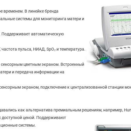
е временем. В линейке бренда
сальные системы для мониторинга матери и
ма. Поддерживает автоматическую
 частота пульса, НИАД, SpO₂ и температура.
ма сенсорным цветным экраном. Встроенный
матери и передача информации на
в, сенсорным экраном, подключение к централизованной станции мо
давались как альтернатива премиальным решениям, нап
ример, Hun
 с доступной ценой. Поддерживают
ационные системы.