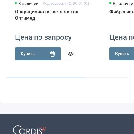
В наличии
Код товара: ГиО-ВС-01 (О)
В наличии
Операционный гистероскоп
Фиброгист
Оптимед
Цена по запросу
Цена п
Купить
Купить