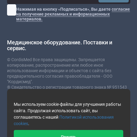
Нажимая на кнопку «Подписаться», Вы даете
согласие
на получение рекламных и информационных
материалов.
Медицинское оборудование. Поставки и
сервис.
© CordisMed Все права защищены. Запрещается
копирование, распространение или любое иное
использование информации и объектов с сайта без
предварительного согласия правообладателя - ООО
"Кордисмед".
® Свидетельство о регистрации товарного знака № 951543
от 03.07.2023
* Сайт носит информационный характер и не
Мы используем cookie-файлы для улучшения работы
является публичной офертой.
сайта. Продолжая использовать сайт, вы
соглашаетесь с нашей
Политикой использования
Стоимость товаров и услуг зависит от комплектации,
cookies
.
текущего курса валют и прочих факторов.
Наличие и подробные характеристики товара уточняйте у
представителей компании.
Принять