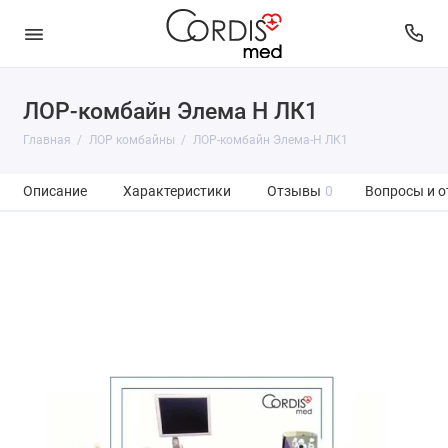
ЛОР-комбайн Элема Н ЛК1
Главная
ЛОР комбайны
ЛОР-комбайн Элема-Н ЛК1
Описание
Характеристики
Отзывы
0
Вопросы и о