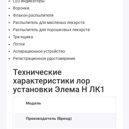
LED индикаторы
Воронки
Флакон распылителя
Распылитель для масляных лекарств
Распылитель для порошковых лекарств
Три ящика
Лотки
Аспирационное устройство
Регистрационное удостоверение
Технические
характеристики лор
установки Элема Н ЛК1
Модель
Л
Производитель (Бренд)
Э