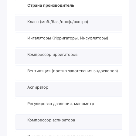
Страна производитель
Р
Класс (моб./баз./проф./экстра)
Б
Ингаляторы (Ирригаторы, Инсуфляторы)
д
Компрессор ирригаторов
2
Вентиляция (против запотевания эндоскопов)
д
Аспиратор
д
Регулировка давления, манометр
е
Компрессор аспиратора
8