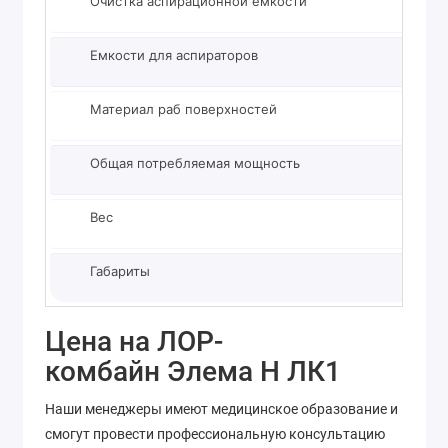
Очистка аспирационной емкости
Р
Емкости для аспираторов
2
Материал раб поверхностей
С
Общая потребляемая мощность
9
Вес
1
Габариты
1
Цена на ЛОР-
комбайн Элема Н ЛК1
Наши менеджеры имеют медицинское образование и
смогут провести профессиональную консультацию