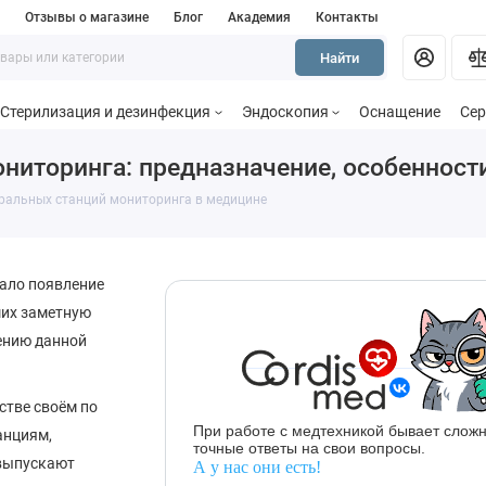
и
Отзывы о магазине
Блог
Академия
Контакты
Найти
Стерилизация и дезинфекция
Эндоскопия
Оснащение
Сер
ниторинга: предназначение, особенност
ральных станций мониторинга в медицине
ало появление
ших заметную
ению данной
стве своём по
При работе с медтехникой бывает сложн
анциям,
точные ответы на свои вопросы.
 выпускают
А у нас они есть!