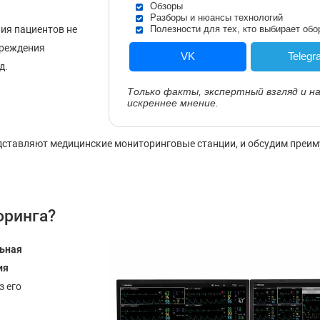
Обзоры
Разборы и нюансы технологий
ия пациентов не
Полезности для тех, кто выбирает обо
чреждения
VK
Telegr
д.
Только факты, экспертный взгляд и н
искреннее мнение.
едставляют медицинские мониторинговые станции, и обсудим преи
оринга?
ьная
ия
з его
а