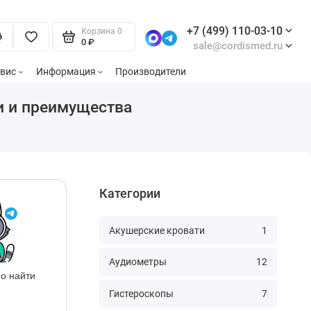
+7 (499) 110-03-10
Корзина
0
0 ₽
sale@cordismed.ru
вис
Информация
Производители
и и преимущества
Категории
Акушерские кровати
1
Аудиометры
12
о найти
Гистероскопы
7