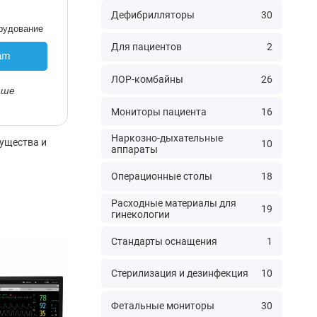
Дефибрилляторы
30
рудование
Для пациентов
2
am
ЛОР-комбайны
26
аше
Мониторы пациента
16
Наркозно-дыхательные
мущества и
10
аппараты
Операционные столы
18
Расходные материалы для
19
гинекологии
Стандарты оснащения
1
Стерилизация и дезинфекция
10
Фетальные мониторы
30