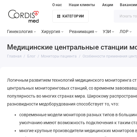
О нас
Наши клиенты
Акции
Ваканси
КАТЕГОРИИ
Гинекология
Хирургия
Реанимация
УЗИ
ЛОР
Медицинские центральные станции мо
Главная
Блог
Мониторы пациента
Особенности применения цент
Логичным развитием технологий медицинского мониторинга ст
центральных мониторинговых станций, со временем завоевав
популярность во многих странах мира. Широкому распростран
разновидности медоборудования способствует то, что:
современные модели мониторов разных типов в большин
умолчанию имеют возможность подключения к таким ст
многие крупные производители медицинских мониторов