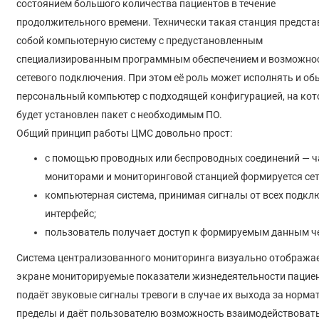
состоянием большого количества пациентов в течение
продолжительного времени. Технически такая станция предста
собой компьютерную систему с предустановленным
специализированным программным обеспечением и возможно
сетевого подключения. При этом её роль может исполнять и о
персональный компьютер с подходящей конфигурацией, на ко
будет установлен пакет с необходимым ПО.
Общий принцип работы ЦМС довольно прост:
с помощью проводных или беспроводных соединений — чащ
мониторами и мониторинговой станцией формируется сет
компьютерная система, принимая сигналы от всех подклю
интерфейс;
пользователь получает доступ к формируемым данным че
Система централизованного мониторинга визуально отображае
экране мониторируемые показатели жизнедеятельности пациен
подаёт звуковые сигналы тревоги в случае их выхода за норм
пределы и даёт пользователю возможность взаимодействовать