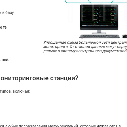
 в базу
е те
Упрощённая схема больничной сети централ
мониторинга. От станции данные могут пере
дальше в систему электронного документооб
 ней.
мониторинговые станции?
типов, включая:
ся любые подразделения медучреждений, которые нуждаются в