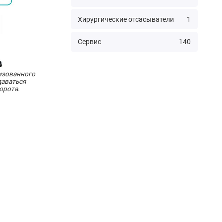
Хирургические отсасыватели
1
Сервис
140
изованного
даваться
орота.