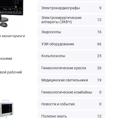
Электрокардиографы
9
Электрохирургические
12
аппараты (ЭХВЧ)
Эндоскопы
16
о мониторинга
УЗИ оборудование
66
Кольпоскопы
25
инскими
Гинекологические кресла
26
свой рабочий
Медицинские светильники
19
Гинекологические комбайны
0
Новости и события
0
Полезно знать
12