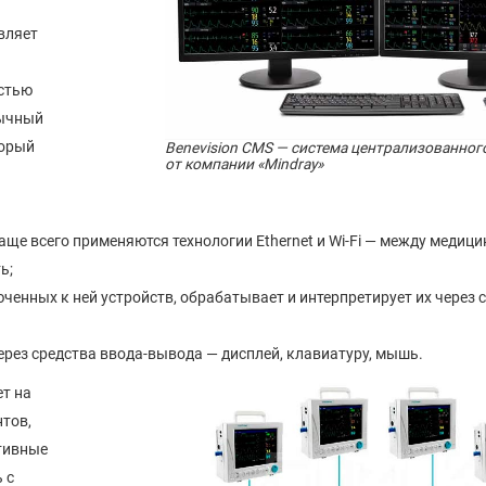
вляет
стью
бычный
торый
Benevision CMS — система централизованног
от компании «Mindray»
е всего применяются технологии Ethernet и Wi-Fi — между медиц
ь;
ченных к ней устройств, обрабатывает и интерпретирует их через 
рез средства ввода-вывода — дисплей, клавиатуру, мышь.
т на
тов,
ативные
 с