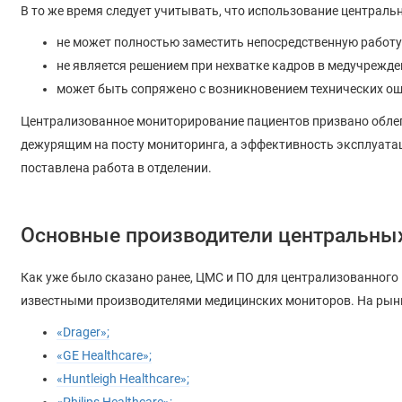
В то же время следует учитывать, что использование централь
не может полностью заместить непосредственную работу
не является решением при нехватке кадров в медучрежде
может быть сопряжено с возникновением технических о
Централизованное мониторирование пациентов призвано облегч
дежурящим на посту мониторинга, а эффективность эксплуатац
поставлена работа в отделении.
Основные производители центральных
Как уже было сказано ранее, ЦМС и ПО для централизованног
известными производителями медицинских мониторов. На рынке
«Drager»;
«GE Healthcare»;
«Huntleigh Healthcare»;