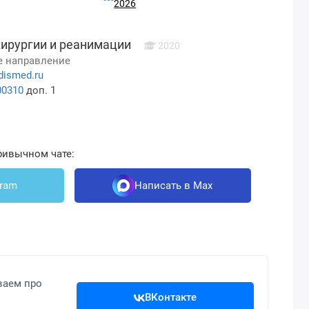
2026
хирургии и реанимации
2020
 направление
dismed.ru
00310
доп. 1
ривычном чате:
gram
Написать в Max
ваем про
ВКонтакте