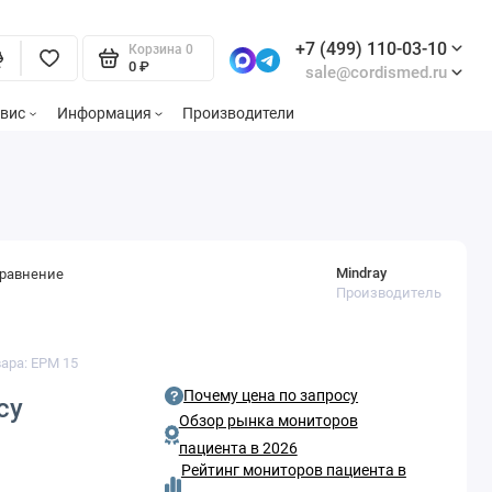
+7 (499) 110-03-10
Корзина
0
0 ₽
sale@cordismed.ru
вис
Информация
Производители
Mindray
сравнение
Производитель
вара: EPM 15
Почему цена по запросу
су
Обзор рынка мониторов
пациента в 2026
Рейтинг мониторов пациента в