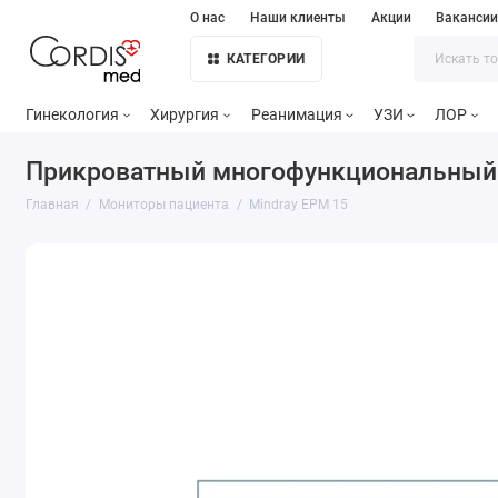
О нас
Наши клиенты
Акции
Ваканси
КАТЕГОРИИ
Гинекология
Хирургия
Реанимация
УЗИ
ЛОР
Прикроватный многофункциональный 
Главная
Мониторы пациента
Mindray EPM 15