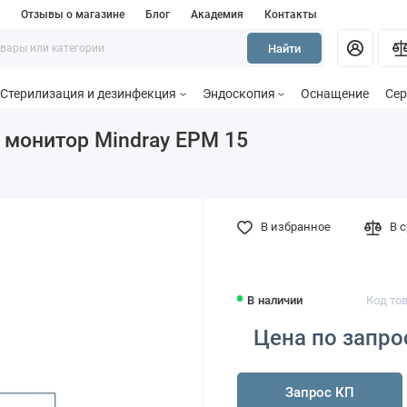
и
Отзывы о магазине
Блог
Академия
Контакты
Найти
Стерилизация и дезинфекция
Эндоскопия
Оснащение
Сер
монитор Mindray EPM 15
В избранное
В 
В наличии
Код то
Цена по запро
Запрос КП