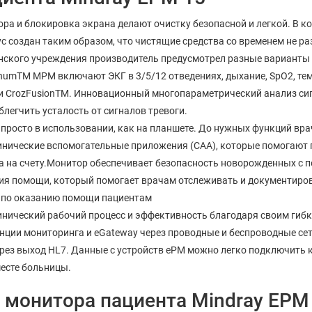
ра и блокировка экрана делают очистку безопасной и легкой. В ко
с создан таким образом, что чистящие средства со временем не р
инского учреждения производитель предусмотрел разные варианты
numTM MPM включают ЭКГ в 3/5/12 отведениях, дыхание, SpO2, те
 CrozFusionTM. Инновационный многопараметрический анализ сиг
блегчить усталость от сигналов тревоги.
просто в использовании, как на планшете. До нужных функций вра
нические вспомогательные приложения (CAA), которые помогают 
та на счету.Монитор обеспечивает безопасность новорожденных с
я помощи, который помогает врачам отслеживать и документиров
 по оказанию помощи пациентам
инический рабочий процесс и эффективность благодаря своим ги
нции мониторинга и eGateway через проводные и беспроводные се
з выход HL7. Данные с устройств ePM можно легко подключить к C
месте больницы.
 монитора пациента Mindray EPM