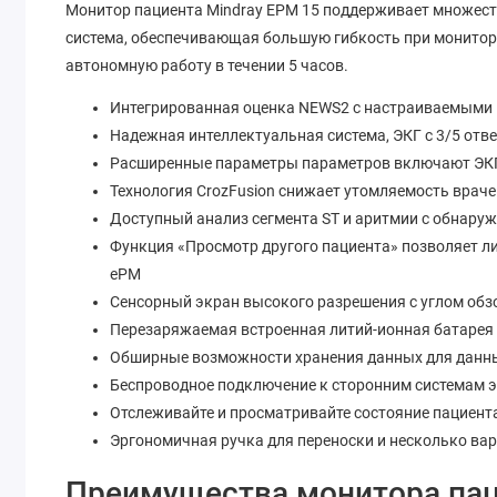
Монитор пациента Mindray EPM 15 поддерживает множест
система, обеспечивающая большую гибкость при монитори
автономную работу в течении 5 часов.
Интегрированная оценка NEWS2 с настраиваемыми и
Надежная интеллектуальная система, ЭКГ с 3/5 отв
Расширенные параметры параметров включают ЭКГ в 
Технология CrozFusion снижает утомляемость враче
Доступный анализ сегмента ST и аритмии с обнару
Функция «Просмотр другого пациента» позволяет ли
ePM
Сенсорный экран высокого разрешения с углом обз
Перезаряжаемая встроенная литий-ионная батарея
Обширные возможности хранения данных для данных
Беспроводное подключение к сторонним системам эл
Отслеживайте и просматривайте состояние пациент
Эргономичная ручка для переноски и несколько ва
Преимущества монитора пац