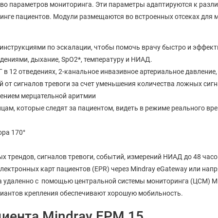
во параметров мониторинга. Эти параметры адаптируются к разли
нге пациентов. Модули размещаются во встроенных отсеках для м
нструкциями по эскалации, чтобы помочь врачу быстро и эффекти
едениями, дыхание, SpO2*, температуру и НИАД.
12 отведениях, 2-канальное инвазивное артериальное давление, E
й от сигналов тревоги за счет уменьшения количества ложных сигн
жением мерцательной аритмии
цам, которые следят за пациентом, видеть в режиме реального вр
ора 170°
 трендов, сигналов тревоги, событий, измерений НИАД до 48 час
ектронных карт пациентов (EPR) через Mindray eGateway или напр
а удаленно с помощью центральной системы мониторинга (ЦСМ) Mi
риантов крепления обеспечивают хорошую мобильность.
иента Mindray EPM 15