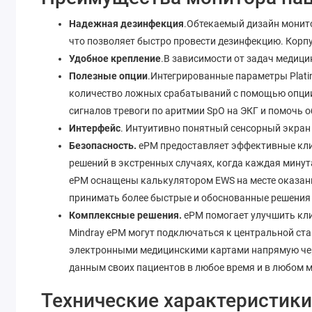
Надежная дезинфекция
.Обтекаемый дизайн монито
что позволяет быстро провести дезинфекцию. Корпу
Удобное крепление
.В зависимости от задач медиц
Полезные опции
.Интегрированные параметры Plati
количество ложных срабатываний с помощью опции
сигналов тревоги по аритмии SpO на ЭКГ и помочь о
Интерфейс
. Интуитивно понятный сенсорный экран 
Безопасность.
ePM предоставляет эффективные кли
решений в экстренных случаях, когда каждая мину
ePM оснащены калькулятором EWS на месте оказани
принимать более быстрые и обоснованные решения
Комплексные решения.
ePM помогает улучшить кл
Mindray ePM могут подключаться к центральной ста
электронными медицинскими картами напрямую чере
данным своих пациентов в любое время и в любом 
Технические характеристики