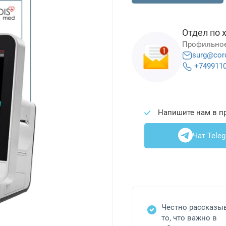
Отдел по 
Профильное
surg@cor
+749911
Напишите нам в п
Чат Tele
Честно рассказы
то, что важно в