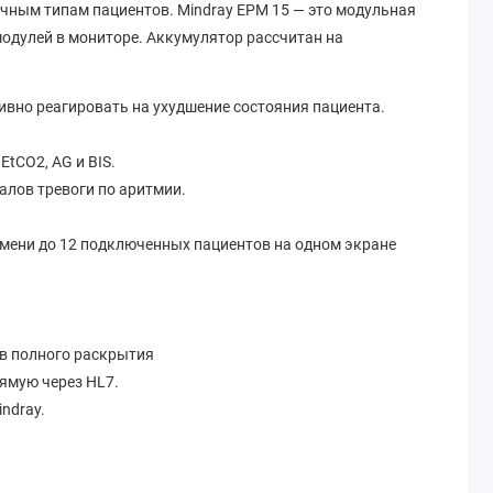
чным типам пациентов. Mindray EPM 15 — это модульная
одулей в мониторе. Аккумулятор рассчитан на
вно реагировать на ухудшение состояния пациента.
tCO2, AG и BIS.
алов тревоги по аритмии.
емени до 12 подключенных пациентов на одном экране
ов полного раскрытия
ямую через HL7.
ndray.