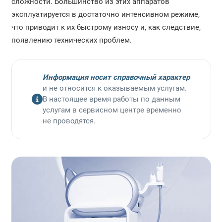
сложности. Большинство из этих аппаратов
Ремонт электрокардиографов
эксплуатируется в достаточно интенсивном режиме,
что приводит к их быстрому износу и, как следствие,
Ремонт дефибрилляторов
появлению технических проблем.
Ремонт аппаратов ЭХВЧ
Информация носит справочный характер
Ремонт косметологического оборудования
и не относится к оказываемым услугам.
В настоящее время работы по данным
Ремонт медицинских лазеров
услугам в сервисном центре временно
не проводятся.
Ремонт ЛОР-комбайнов
Ремонт аудиометров
Ремонт аппаратов ИВЛ
Ремонт наркозных аппаратов
Ремонт рентгеновских аппаратов