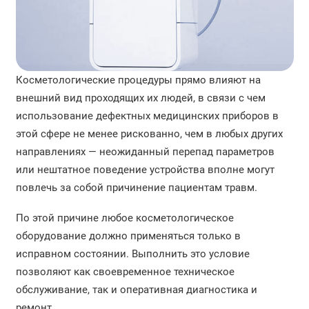
Ремонт компьютерных томографов
Ремонт аппаратов МРТ
Ремонт стоматологического оборудования
Косметологические процедуры прямо влияют на
внешний вид проходящих их людей, в связи с чем
Обучение врача работе на УЗИ аппарате
использование дефектных медицинских приборов в
этой сфере не менее рискованно, чем в любых других
Монтаж медицинского оборудования
направлениях — неожиданный перепад параметров
или нештатное поведение устройства вполне могут
Диагностика медицинского оборудования
повлечь за собой причинение пациентам травм.
Ремонт УЗИ
По этой причине любое косметологическое
Обслуживание УЗИ аппарата
оборудование должно применяться только в
исправном состоянии. Выполнить это условие
позволяют как своевременное техническое
обслуживание, так и оперативная диагностика и
ремонт.