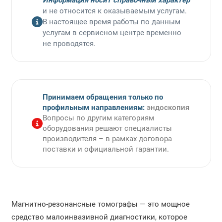
Информация носит справочный характер
Ремонт электрокардиографов
и не относится к оказываемым услугам.
В настоящее время работы по данным
услугам в сервисном центре временно
Ремонт дефибрилляторов
не проводятся.
Ремонт аппаратов ЭХВЧ
Ремонт косметологического оборудования
Принимаем обращения только по
Ремонт медицинских лазеров
профильным направлениям:
эндоскопия
Вопросы по другим категориям
Ремонт ЛОР-комбайнов
оборудования решают специалисты
производителя – в рамках договора
Ремонт аудиометров
поставки и официальной гарантии.
Ремонт аппаратов ИВЛ
Ремонт наркозных аппаратов
Магнитно-резонансные томографы — это мощное
Ремонт рентгеновских аппаратов
средство малоинвазивной диагностики, которое