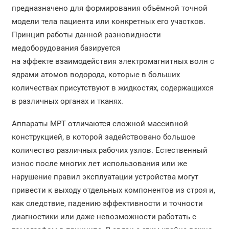
предназначено для формирования объёмной точной
Ремонт компьютерных томографов
модели тела пациента или конкретных его участков.
Принцип работы данной разновидности
Ремонт аппаратов МРТ
медоборудования базируется
Ремонт стоматологического оборудования
на эффекте взаимодействия электромагнитных волн с
ядрами атомов водорода, которые в больших
Обучение врача работе на УЗИ аппарате
количествах присутствуют в жидкостях, содержащихся
в различных органах и тканях.
Монтаж медицинского оборудования
Аппараты МРТ отличаются сложной массивной
Диагностика медицинского оборудования
конструкцией, в которой задействовано большое
Ремонт УЗИ
количество различных рабочих узлов. Естественный
износ после многих лет использования или же
Обслуживание УЗИ аппарата
нарушение правил эксплуатации устройства могут
привести к выходу отдельных компонентов из строя и,
как следствие, падению эффективности и точности
диагностики или даже невозможности работать с