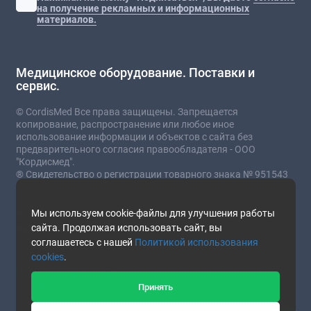
на получение рекламных и информационных
материалов.
Медицинское оборудование. Поставки и
сервис.
© CordisMed Все права защищены. Запрещается
копирование, распространение или любое иное
использование информации и объектов с сайта без
предварительного согласия правообладателя - ООО
"Кордисмед".
® Свидетельство о регистрации товарного знака № 951543
от 03.07.2023
* Сайт носит информационный характер и не
Мы используем cookie-файлы для улучшения работы
является публичной офертой.
сайта. Продолжая использовать сайт, вы
соглашаетесь с нашей
Политикой использования
Стоимость товаров и услуг зависит от комплектации,
cookies
.
текущего курса валют и прочих факторов.
Наличие и подробные характеристики товара уточняйте у
представителей компании.
Принять
This site is protected by reCAPTCHA and the Google
Privacy