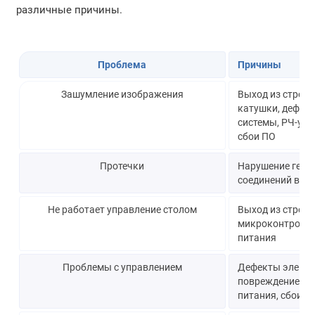
различные причины.
Проблема
Причины
Зашумление изображения
Выход из строя 
катушки, дефек
системы, РЧ-уси
сбои ПО
Протечки
Нарушение герм
соединений в си
Не работает управление столом
Выход из строя 
микроконтролле
питания
Проблемы с управлением
Дефекты электр
повреждение ка
питания, сбои П