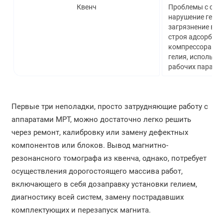
Квенч
Проблемы с сис
нарушение герме
загрязнение вен
строя адсорберо
компрессора и т
гелия, использо
рабочих параме
Первые три неполадки, просто затрудняющие работу с
аппаратами МРТ, можно достаточно легко решить
через ремонт, калибровку или замену дефектных
компонентов или блоков. Вывод магнитно-
резонансного томографа из квенча, однако, потребует
осуществления дорогостоящего массива работ,
включающего в себя дозаправку установки гелием,
диагностику всей систем, замену пострадавших
комплектующих и перезапуск магнита.