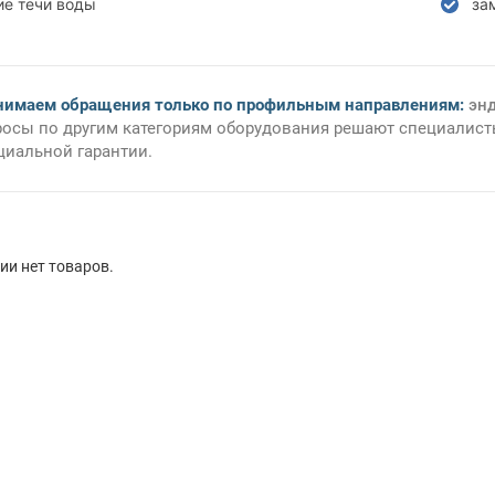
ие течи воды
за
нимаем обращения только по профильным направлениям:
эн
осы по другим категориям оборудования решают специалисты
иальной гарантии.
рии нет товаров.