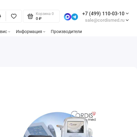
+7 (499) 110-03-10
Корзина
0
0 ₽
sale@cordismed.ru
вис
Информация
Производители