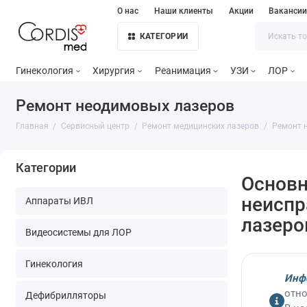
О нас
Наши клиенты
Акции
Ваканси
КАТЕГОРИИ
Гинекология
Хирургия
Реанимация
УЗИ
ЛОР
Ремонт неодимовых лазеров
Главная
Сервисный центр
Ремонт медицинских лазеров
Ремонт 
Категории
Основ
неиспр
Аппараты ИВЛ
лазеро
Видеосистемы для ЛОР
Гинекология
Инф
отно
Дефибрилляторы