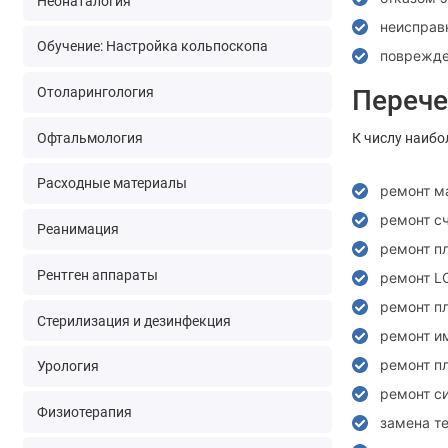
Неонаталогия
неисправ
Обучение: Настройка кольпоскопа
поврежде
Отоларингология
Перече
Офтальмология
К числу наибо
Расходные материалы
ремонт м
ремонт с
Реанимация
ремонт п
Рентген аппараты
ремонт L
ремонт п
Стерилизация и дезинфекция
ремонт и
ремонт п
Урология
ремонт с
Физиотерапия
замена т