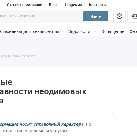
и
Отзывы о магазине
Блог
Академия
Контакты
Найти
Стерилизация и дезинфекция
Эндоскопия
Оснащение
Сер
неодимовых лазеров
ные
авности неодимовых
в
ормация носит справочный характер
и не
сится к оказываемым услугам.