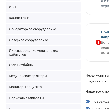
В на
серв
ИБП
Кабинет УЗИ
Лабораторное оборудование
При
нап
Лазерное оборудование
Вопр
реша
Лицензирование медицинских
дого
кабинетов
ЛОР комбайны
Неодимовые ла
Медицинские принтеры
представляют 
Мониторы пациента
Чаще всего по
Наркозные аппараты
поврежде
отказом 