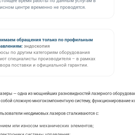
стоящее время работы по данным услугам в
исном центре временно не проводятся.
нимаем обращения только по профильным
равлениям:
эндоскопия
осы по другим категориям оборудования
ют специалисты производителя – в рамках
вора поставки и официальной гарантии.
зеры — одна из мощнейших разновидностей лазерного оборудовани
собой сложную многокомпонентную систему, функционирование кот
льзователи неодимовых лазеров сталкиваются с:
нием или износом механических элементов;
электроники системы управления;