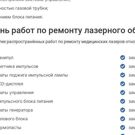
ностью газовой трубки;
нием блока питания.
нь работ по ремонту лазерного 
лее распространённых работ по ремонту медицинских лазеров отно
анипул
за
четчика импульсов
за
латы поджига импульсной лампы
за
CD-дисплея
за
латы управления
за
мпульсного блока питания
за
латы генератора
за
илового блока
за
ермопасты
за