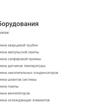
оборудования
сятся:
мена кварцевой трубки
мена импульсной лампы
мена сапфировой призмы
мена датчиков температуры
мена накопительных конденсаторов
мена шлангов системы
мена помпы
мена вентиляторов
мена охлаждающих элементов