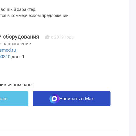
авочный характер.
тся в коммерческом предложении.
Р-оборудования
c 2019 года
 направление
smed.ru
00310
доп. 1
ривычном чате:
gram
Написать в Max