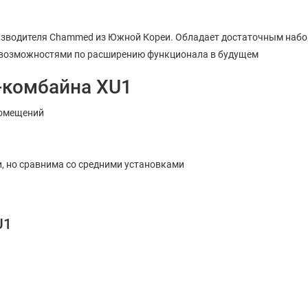
изводителя Chammed из Южной Кореи. Обладает достаточным наб
 возможностями по расширению функционала в будущем
-комбайна XU1
помещений
и, но сравнима со средними установками
U1