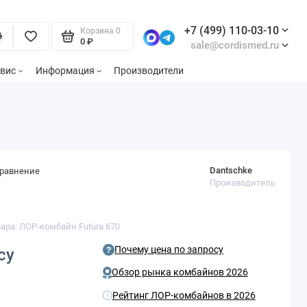
+7 (499) 110-03-10
Корзина
0
0 ₽
sale@cordismed.ru
вис
Информация
Производители
Dantschke
сравнение
Производитель
вара: ЛОР-комбайн Futura 670
Почему цена по запросу
су
Обзор рынка комбайнов 2026
Рейтинг ЛОР-комбайнов в 2026