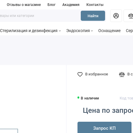
и
Отзывы о магазине
Блог
Академия
Контакты
Найти
Стерилизация и дезинфекция
Эндоскопия
Оснащение
Сер
В избранное
В 
В наличии
Код то
Цена по запро
Запрос КП