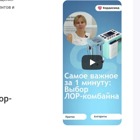
ентов и
ор-