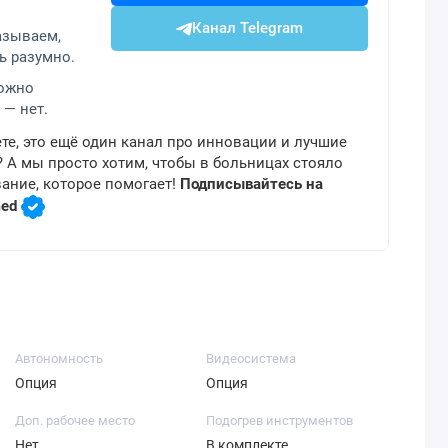
Канал Telegram
азываем,
ь разумно.
можно
 — нет.
те, это ещё один канал про инновации и лучшие
 А мы просто хотим, чтобы в больницах стояло
ание, которое помогает!
Подписывайтесь на
med
Автономность
Видеосистема
Опция
Опция
Доп. рабочее место
Подогрев инструментов
Нет
В комплекте