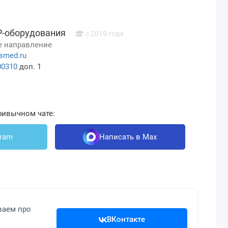
Р-оборудования
c 2019 года
 направление
smed.ru
00310
доп. 1
ривычном чате:
gram
Написать в Max
ваем про
ВКонтакте