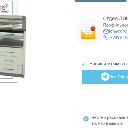
Отдел ЛО
Профильное
lor@cordi
+749911
Напишите нам в п
Чат Tele
Честно рассказы
то, что важно в