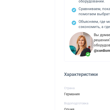
оборудовании.
Сравниваем, пок
помогаем выбрат
Объясняем, где 
сэкономить, а где
Вы думае
решения?
оборудов
@cordis
Характеристики
Страна
Германия
Водоподготовка
Опция