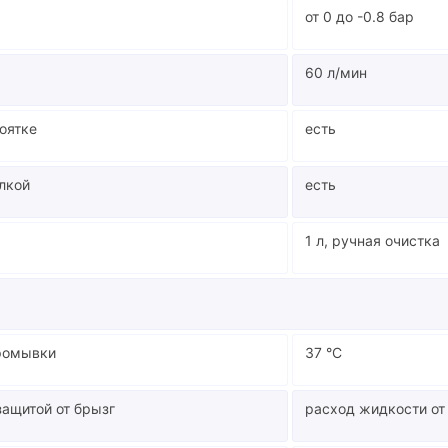
от 0 до -0.8 бар
60 л/мин
оятке
есть
лкой
есть
1 л, ручная очистка
промывки
37 °C
защитой от брызг
расход жидкости от 