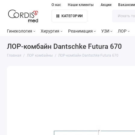
О нас
Наши клиенты
Акции
Ваканси
КАТЕГОРИИ
Гинекология
Хирургия
Реанимация
УЗИ
ЛОР
ЛОР-комбайн Dantschke Futura 670
Главная
ЛОР комбайны
ЛОР-комбайн Dantschke Futura 670