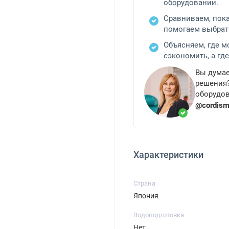
оборудовании.
Сравниваем, пок
помогаем выбрат
Объясняем, где 
сэкономить, а где
Вы думае
решения?
оборудов
@cordis
Характеристики
Страна
Япония
Водоподготовка
Нет