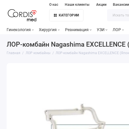
О нас
Наши клиенты
Акции
Ваканси
КАТЕГОРИИ
Гинекология
Хирургия
Реанимация
УЗИ
ЛОР
ЛОР-комбайн Nagashima EXCELLENCE 
Главная
ЛОР комбайны
ЛОР-комбайн Nagashima EXCELLENCE (Япон