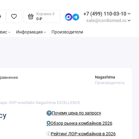
+7 (499) 110-03-10
Корзина
0
0 ₽
sale@cordismed.ru
вис
Информация
Производители
Nagashima
сравнение
Производитель
вара: ЛОР-комбайн Nagashima EXCELLENCE
Почему цена по запросу
су
Обзор рынка комбайнов 2026
Рейтинг ЛОР-комбайнов в 2026