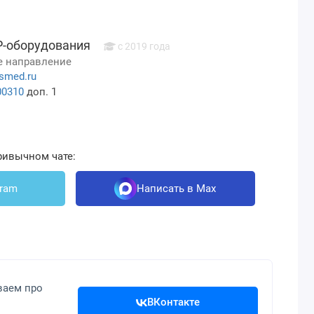
Р-оборудования
c 2019 года
 направление
smed.ru
00310
доп. 1
ривычном чате:
gram
Написать в Max
ваем про
ВКонтакте