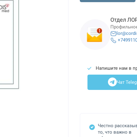
Отдел ЛО
Профильное
lor@cordi
+749911
Напишите нам в п
Чат Tele
Честно рассказы
то, что важно в