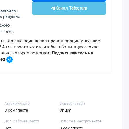
Канал Telegram
азываем,
ь разумно.
можно
 — нет.
те, это ещё один канал про инновации и лучшие
 А мы просто хотим, чтобы в больницах стояло
ание, которое помогает!
Подписывайтесь на
med
Автономность
Видеосистема
В комплекте
Опция
Доп. рабочее место
Подогрев инструментов
Нет
В комплекте