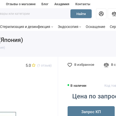
и
Отзывы о магазине
Блог
Академия
Контакты
Найти
Стерилизация и дезинфекция
Эндоскопия
Оснащение
Сер
(Япония)
ия)
В избранное
В 
5.0
(1 отзыв)
В наличии
Код то
Цена по запро
Запрос КП