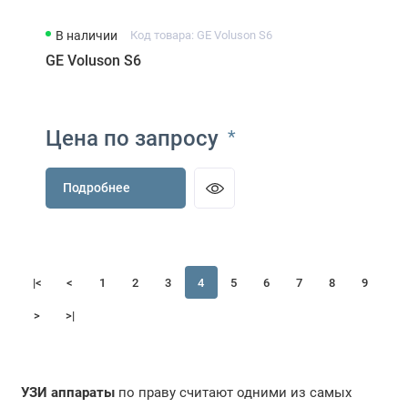
В наличии
Код товара: GE Voluson S6
GE Voluson S6
Цена по запросу
*
Подробнее
|<
<
1
2
3
4
5
6
7
8
9
>
>|
УЗИ аппараты
по праву считают одними из самых