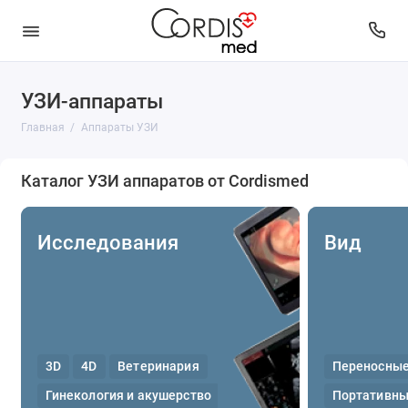
УЗИ-аппараты
Вид
Главная
Аппараты УЗИ
Исследования
Каталог УЗИ аппаратов от Cordismed
Класс
Производитель
Исследования
Вид
Состояние
3D
4D
Ветеринария
Переносны
Гинекология и акушерство
Портативн