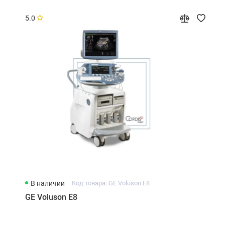
5.0
В наличии
Код товара: GE Voluson E8
GE Voluson E8