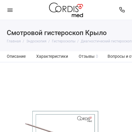
Смотровой гистероскоп Крыло
Главная
Эндоскопия
Гистероскопы
Диагностический гистероско
Описание
Характеристики
Отзывы
0
Вопросы и о