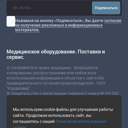
Подписаться
Нажимая на кнопку «Подписаться», Вы даете
согласие
на получение рекламных и информационных
материалов.
Медицинское оборудование. Поставки и
сервис.
© CordisMed Все права защищены. Запрещается
копирование, распространение или любое иное
использование информации и объектов с сайта без
предварительного согласия правообладателя - ООО
"Кордисмед".
® Свидетельство о регистрации товарного знака № 951543
от 03.07.2023
* Сайт носит информационный характер и не
Мы используем cookie-файлы для улучшения работы
является публичной офертой.
сайта. Продолжая использовать сайт, вы
соглашаетесь с нашей
Политикой использования
Стоимость товаров и услуг зависит от комплектации,
cookies
.