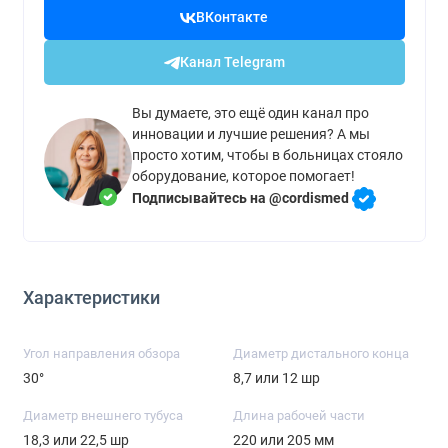
ВКонтакте
Канал Telegram
Вы думаете, это ещё один канал про
инновации и лучшие решения? А мы
просто хотим, чтобы в больницах стояло
оборудование, которое помогает!
Подписывайтесь на @cordismed
Характеристики
Угол направления обзора
Диаметр дистального конца
30°
8,7 или 12 шр
Диаметр внешнего тубуса
Длина рабочей части
18,3 или 22,5 шр
220 или 205 мм