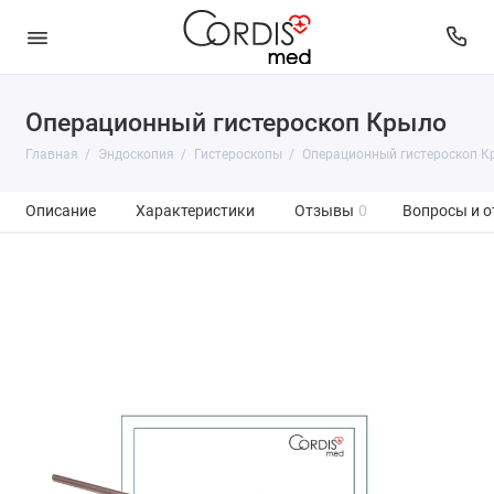
Операционный гистероскоп Крыло
Главная
Эндоскопия
Гистероскопы
Операционный гистероскоп К
Описание
Характеристики
Отзывы
0
Вопросы и о