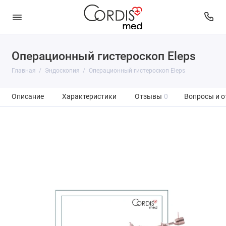
Операционный гистероскоп Eleps
Главная
Эндоскопия
Операционный гистероскоп Eleps
Описание
Характеристики
Отзывы
0
Вопросы и о