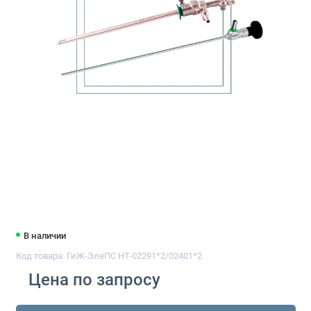
В наличии
Код товара: ГиЖ-ЭлеПС HT-02291*2/02401*2
Цена по запросу