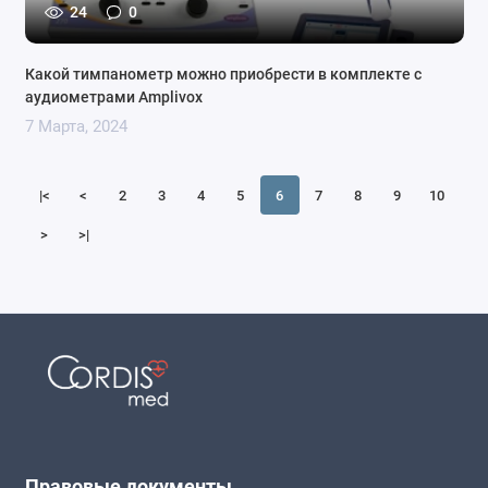
24
0
Какой тимпанометр можно приобрести в комплекте с
аудиометрами Amplivox
7 Марта, 2024
|<
<
2
3
4
5
6
7
8
9
10
>
>|
Правовые документы